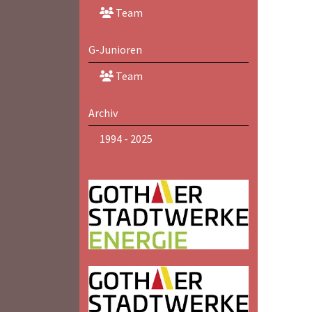
Team
G-Junioren
Team
Archiv
1994 - 2025