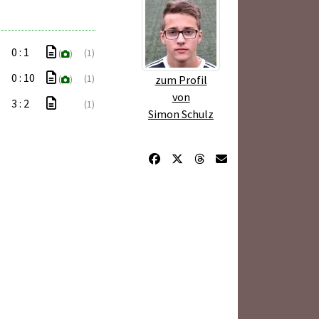
0 : 1
(1)
(
)
0 : 10
(1)
zum Profil
(
)
von
3 : 2
(1)
Simon Schulz