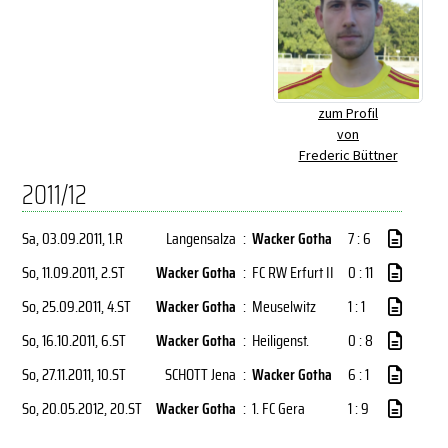
zum Profil
von
Frederic Büttner
2011/12
Sa, 03.09.2011
, 1.R
Langensalza
:
Wacker Gotha
7 : 6
So, 11.09.2011
, 2.ST
Wacker Gotha
:
FC RW Erfurt II
0 : 11
So, 25.09.2011
, 4.ST
Wacker Gotha
:
Meuselwitz
1 : 1
So, 16.10.2011
, 6.ST
Wacker Gotha
:
Heiligenst.
0 : 8
So, 27.11.2011
, 10.ST
SCHOTT Jena
:
Wacker Gotha
6 : 1
So, 20.05.2012
, 20.ST
Wacker Gotha
:
1. FC Gera
1 : 9