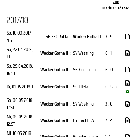
von
Marius Stötzer
2017/18
So, 10.09.2017
,
SG EFC Ruhla
:
Wacker Gotha II
3 : 9
4.ST
So, 22.04.2018
,
Wacker Gotha II
:
SV Westring
6 : 1
HF
So, 29.04.2018
,
Wacker Gotha II
:
SG Fischbach
6 : 0
16.ST
Di, 01.05.2018
, F
Wacker Gotha II
:
SG Eltetal
6 : 5
n.E.
(
)
So, 06.05.2018
,
Wacker Gotha II
:
SV Westring
3 : 0
17.ST
Mi, 09.05.2018
,
Wacker Gotha II
:
Eintracht EA
7 : 2
12.ST
Mi, 16.05.2018
,
Wacker Gotha II
:
Wandersleben
1 : 1