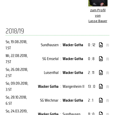
zum Profil
von
Lasse Bauer
2018/19
So, 19.08.2018
,
Sundhausen
:
Wacker Gotha
0 : 12
(1)
1.ST
Mi, 22.08.2018
,
SG Emsetal
:
Wacker Gotha
0 : 8
(1)
7.ST
So, 26.08.2018
,
Luisenthal
:
Wacker Gotha
2 : 11
(1)
2.ST
So, 09.09.2018
,
Wacker Gotha
:
Wangenheim II
13 : 0
(1)
3.ST
So, 28.10.2018
,
SG Wechmar
:
Wacker Gotha
2 : 1
(1)
6.ST
So, 24.03.2019
,
Wacker Gotha
:
Sundhausen
11 : 0
(1)