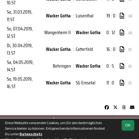
10.ST
So, 31.03.2019
,
Wacker Gotha
:
Luisenthal
19 : 0
(4)
11.ST
So, 07.04.2019
,
Wangenheim II
:
Wacker Gotha
0 : 12
(4)
12.ST
Di, 30.04.2019
,
Wacker Gotha
:
Catterfeld
16 : 0
(1)
13.ST
Sa, 04.05.2019
,
Behringen
:
Wacker Gotha
0 : 5
(1)
14.ST
So, 19.05.2019
,
Wacker Gotha
:
SG Emsetal
11 : 0
(1)
16.ST
soccero.de
Diese Webseite verwendet Cookies, um Dir den bestmöglichen
OK
© 2006 - 2026
Service bieten zu können. Entsprechende Informationen findest
Du unter
Datenschutz
.
Besucherstatistik
Kontakt
Geburtstage
Impressum