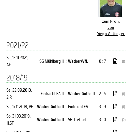
zum Profil
von
Diego Gattinger
2021/22
Sa, 13.11.2021
,
SG Mühlberg II
:
Wacker/VfL
0 : 7
(1)
AF
2018/19
Sa, 22.09.2018
,
Eintracht EA II
:
Wacker Gotha II
2 : 4
(1)
2.R
Sa, 17.11.2018
, VF
Wacker Gotha II
:
Eintracht EA
3 : 9
(1)
So, 31.03.2019
,
Wacker Gotha II
:
SG Treffurt
3 : 0
(2)
11.ST