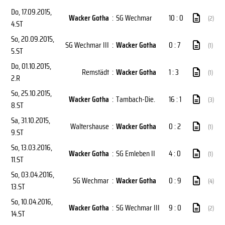
Do, 17.09.2015
,
Wacker Gotha
:
SG Wechmar
10 : 0
(2)
4.ST
So, 20.09.2015
,
SG Wechmar III
:
Wacker Gotha
0 : 7
(1)
5.ST
Do, 01.10.2015
,
Remstädt
:
Wacker Gotha
1 : 3
(1)
2.R
So, 25.10.2015
,
Wacker Gotha
:
Tambach-Die.
16 : 1
(3)
8.ST
Sa, 31.10.2015
,
Waltershause
:
Wacker Gotha
0 : 2
(1)
9.ST
So, 13.03.2016
,
Wacker Gotha
:
SG Emleben II
4 : 0
(1)
11.ST
So, 03.04.2016
,
SG Wechmar
:
Wacker Gotha
0 : 9
(4)
13.ST
So, 10.04.2016
,
Wacker Gotha
:
SG Wechmar III
9 : 0
(2)
14.ST