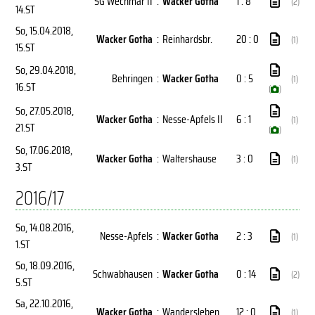
SG Wechmar II
:
Wacker Gotha
1 : 8
(2)
14.ST
So, 15.04.2018
,
Wacker Gotha
:
Reinhardsbr.
20 : 0
(1)
15.ST
So, 29.04.2018
,
Behringen
:
Wacker Gotha
0 : 5
(1)
16.ST
(
)
So, 27.05.2018
,
Wacker Gotha
:
Nesse-Apfels II
6 : 1
(1)
21.ST
(
)
So, 17.06.2018
,
Wacker Gotha
:
Waltershause
3 : 0
(1)
3.ST
2016/17
So, 14.08.2016
,
Nesse-Apfels
:
Wacker Gotha
2 : 3
(1)
1.ST
So, 18.09.2016
,
Schwabhausen
:
Wacker Gotha
0 : 14
(2)
5.ST
Sa, 22.10.2016
,
Wacker Gotha
:
Wandersleben
12 : 0
(1)