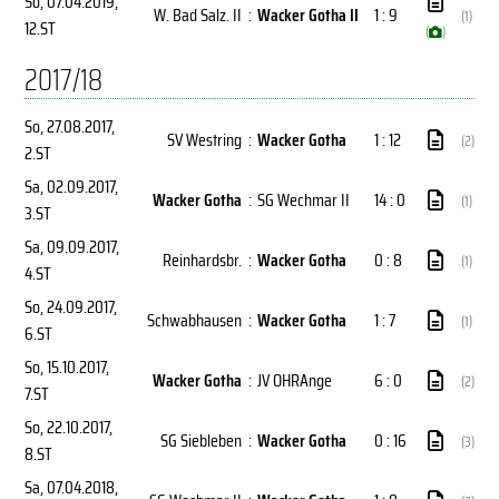
So, 07.04.2019
,
W. Bad Salz. II
:
Wacker Gotha II
1 : 9
(1)
12.ST
(
)
2017/18
So, 27.08.2017
,
SV Westring
:
Wacker Gotha
1 : 12
(2)
2.ST
Sa, 02.09.2017
,
Wacker Gotha
:
SG Wechmar II
14 : 0
(1)
3.ST
Sa, 09.09.2017
,
Reinhardsbr.
:
Wacker Gotha
0 : 8
(1)
4.ST
So, 24.09.2017
,
Schwabhausen
:
Wacker Gotha
1 : 7
(1)
6.ST
So, 15.10.2017
,
Wacker Gotha
:
JV OHRAnge
6 : 0
(2)
7.ST
So, 22.10.2017
,
SG Siebleben
:
Wacker Gotha
0 : 16
(3)
8.ST
Sa, 07.04.2018
,