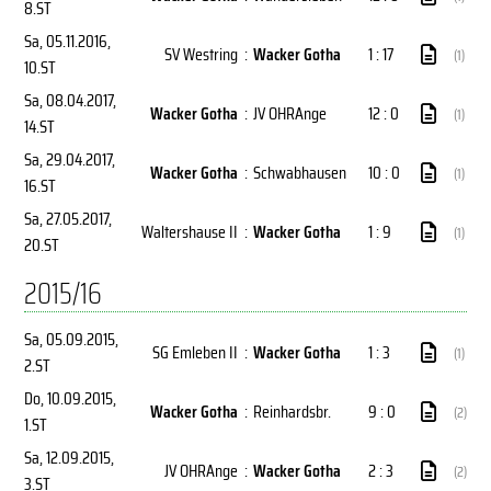
8.ST
Sa, 05.11.2016
,
SV Westring
:
Wacker Gotha
1 : 17
(1)
10.ST
Sa, 08.04.2017
,
Wacker Gotha
:
JV OHRAnge
12 : 0
(1)
14.ST
Sa, 29.04.2017
,
Wacker Gotha
:
Schwabhausen
10 : 0
(1)
16.ST
Sa, 27.05.2017
,
Waltershause II
:
Wacker Gotha
1 : 9
(1)
20.ST
2015/16
Sa, 05.09.2015
,
SG Emleben II
:
Wacker Gotha
1 : 3
(1)
2.ST
Do, 10.09.2015
,
Wacker Gotha
:
Reinhardsbr.
9 : 0
(2)
1.ST
Sa, 12.09.2015
,
JV OHRAnge
:
Wacker Gotha
2 : 3
(2)
3.ST