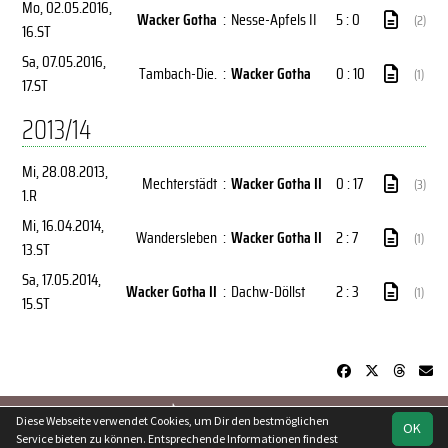
Mo, 02.05.2016
,
Wacker Gotha
:
Nesse-Apfels II
5 : 0
(2)
16.ST
Sa, 07.05.2016
,
Tambach-Die.
:
Wacker Gotha
0 : 10
(1)
17.ST
2013/14
Mi, 28.08.2013
,
Mechterstädt
:
Wacker Gotha II
0 : 17
(3)
1.R
Mi, 16.04.2014
,
Wandersleben
:
Wacker Gotha II
2 : 7
(1)
13.ST
Sa, 17.05.2014
,
Wacker Gotha II
:
Dachw-Döllst
2 : 3
(1)
15.ST
soccero.de
Diese Webseite verwendet Cookies, um Dir den bestmöglichen
OK
© 2006 - 2026
Service bieten zu können. Entsprechende Informationen findest