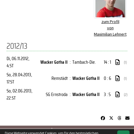
zum Profil
von
Maximilian Lehnert
2012/13
Di, 06.11.2012
,
Wacker Gotha II
:
Tambach-Die.
14 : 1
(1)
4.ST
So, 28.04.2013
,
Remstädt
:
Wacker Gotha II
0 : 6
(1)
17.ST
So, 02.06.2013
,
SG Ernstroda
:
Wacker Gotha II
3 : 5
(2)
22.ST
soccero.de
Diese Webseite verwendet Cookies, um Dir den bestmöglichen