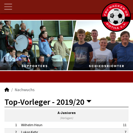
Nachwuchs
Top-Vorleger -
2019/20
A-Junioren
(Vorlagen)
1
Wilhelm Heun
11
2
Lukas Kehr
7