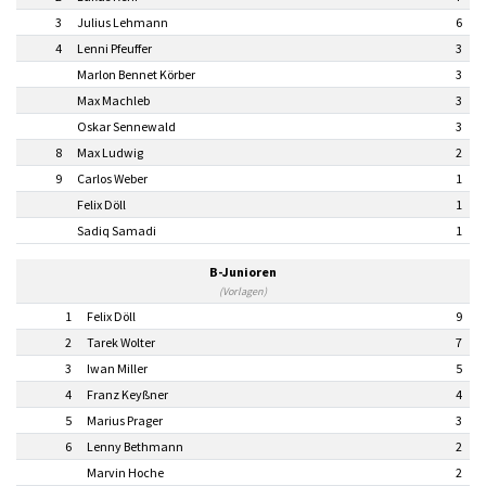
3
Julius Lehmann
6
4
Lenni Pfeuffer
3
Marlon Bennet Körber
3
Max Machleb
3
Oskar Sennewald
3
8
Max Ludwig
2
9
Carlos Weber
1
Felix Döll
1
Sadiq Samadi
1
B-Junioren
(Vorlagen)
1
Felix Döll
9
2
Tarek Wolter
7
3
Iwan Miller
5
4
Franz Keyßner
4
5
Marius Prager
3
6
Lenny Bethmann
2
Marvin Hoche
2