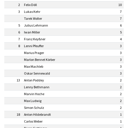
2
Felix Döll
10
3
Lukas Kehr
7
Tarek Wolter
7
5
Julius Lehmann
6
6
Iwan Miller
5
7
Franz Keyßner
4
8
Lenni Pfeuffer
3
Marius Prager
3
Marlon Bennet Körber
3
Max Machleb
3
Oskar Sennewald
3
13
Anton Poddey
2
Lenny Bethmann
2
Marvin Hoche
2
Max Ludwig
2
Simon Schulz
2
18
Anton Hildebrandt
1
Carlos Weber
1