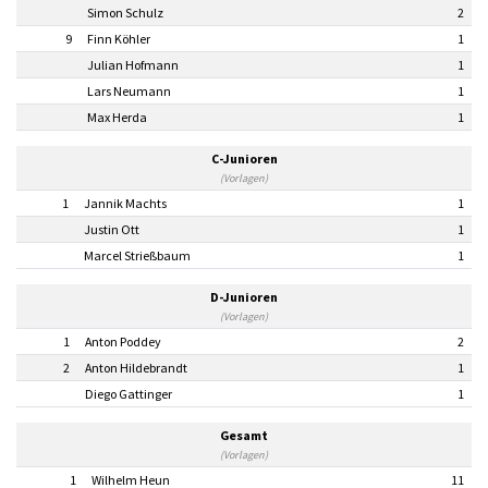
Simon Schulz
2
9
Finn Köhler
1
Julian Hofmann
1
Lars Neumann
1
Max Herda
1
C-Junioren
(Vorlagen)
1
Jannik Machts
1
Justin Ott
1
Marcel Strießbaum
1
D-Junioren
(Vorlagen)
1
Anton Poddey
2
2
Anton Hildebrandt
1
Diego Gattinger
1
Gesamt
(Vorlagen)
1
Wilhelm Heun
11