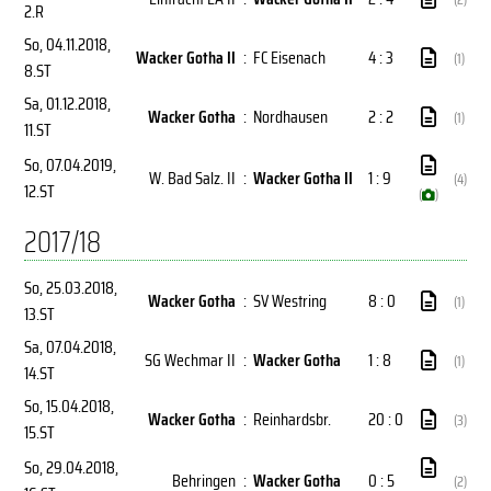
2.R
So, 04.11.2018
,
Wacker Gotha II
:
FC Eisenach
4 : 3
(1)
8.ST
Sa, 01.12.2018
,
Wacker Gotha
:
Nordhausen
2 : 2
(1)
11.ST
So, 07.04.2019
,
W. Bad Salz. II
:
Wacker Gotha II
1 : 9
(4)
12.ST
(
)
2017/18
So, 25.03.2018
,
Wacker Gotha
:
SV Westring
8 : 0
(1)
13.ST
Sa, 07.04.2018
,
SG Wechmar II
:
Wacker Gotha
1 : 8
(1)
14.ST
So, 15.04.2018
,
Wacker Gotha
:
Reinhardsbr.
20 : 0
(3)
15.ST
So, 29.04.2018
,
Behringen
:
Wacker Gotha
0 : 5
(2)