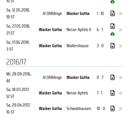
16.ST
(
)
Sa, 12.05.2018
,
JV OHRAnge
:
Wacker Gotha
1 : 10
(1)
18.ST
So, 27.05.2018
,
Wacker Gotha
:
Nesse-Apfels II
6 : 1
(1)
21.ST
(
)
So, 17.06.2018
,
Wacker Gotha
:
Waltershause
3 : 0
(1)
3.ST
2016/17
Mi, 28.09.2016
,
JV OHRAnge
:
Wacker Gotha
0 : 7
(1)
AF
Sa, 18.03.2017
,
Wacker Gotha
:
Nesse-Apfels
7 : 1
(1)
12.ST
Sa, 29.04.2017
,
Wacker Gotha
:
Schwabhausen
10 : 0
(1)
16.ST