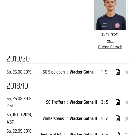
zum Profil
von
Etienn Pätsch
2019/20
So, 25.08.2019
,
SG Siebleben
:
Wacker Gotha
1 : 5
(1)
2018/19
Sa, 25.08.2018
,
SG Treffurt
:
Wacker Gotha II
3 : 5
(1)
2.ST
So, 16.09.2018
,
Waltershaus.
:
Wacker Gotha II
5 : 2
(1)
4.ST
Sa, 22.09.2018
,
Eintracht EA II
:
Wacker Gotha II
2 : 4
(2)