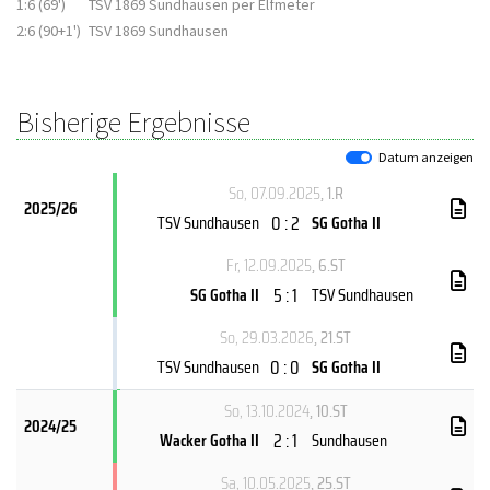
1:6 (69')
TSV 1869 Sundhausen per Elfmeter
2:6 (90+1')
TSV 1869 Sundhausen
Bisherige Ergebnisse
Datum anzeigen
So, 07.09.2025
, 1.R
2025/26
0 : 2
TSV Sundhausen
SG Gotha II
Fr, 12.09.2025
, 6.ST
5 : 1
SG Gotha II
TSV Sundhausen
So, 29.03.2026
, 21.ST
0 : 0
TSV Sundhausen
SG Gotha II
So, 13.10.2024
, 10.ST
2024/25
2 : 1
Wacker Gotha II
Sundhausen
Sa, 10.05.2025
, 25.ST