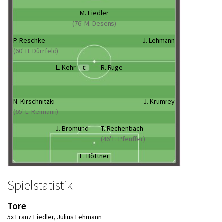
M. Fiedler
(76' M. Desens)
P. Reschke
J. Lehmann
(60' H. Dürrfeld)
L. Kehr
R. Ruge
C
N. Kirschnitzki
J. Krumrey
(65' L. Reimann)
J. Bromund
T. Rechenbach
(46' L. Pfeuffer)
E. Böttner
Spielstatistik
Tore
5x Franz Fiedler
,
Julius Lehmann