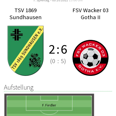
7. Spieltag - 03.10.2021
15:00 Uhr
TSV 1869
FSV Wacker 03
Sundhausen
Gotha II
2
:
6
(0
:
5)
Aufstellung
F. Fiedler