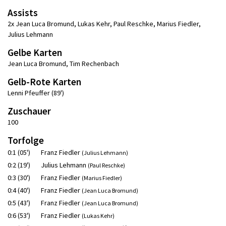
Assists
2x Jean Luca Bromund
,
Lukas Kehr
,
Paul Reschke
,
Marius Fiedler
,
Julius Lehmann
Gelbe Karten
Jean Luca Bromund
,
Tim Rechenbach
Gelb-Rote Karten
Lenni Pfeuffer (89')
Zuschauer
100
Torfolge
0:1 (05')
Franz Fiedler
(Julius Lehmann)
0:2 (19')
Julius Lehmann
(Paul Reschke)
0:3 (30')
Franz Fiedler
(Marius Fiedler)
0:4 (40')
Franz Fiedler
(Jean Luca Bromund)
0:5 (43')
Franz Fiedler
(Jean Luca Bromund)
0:6 (53')
Franz Fiedler
(Lukas Kehr)