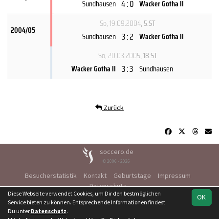
4 : 0
Sundhausen
Wacker Gotha II
So, 19.09.2004
, 5.ST
2004/05
3 : 2
Sundhausen
Wacker Gotha II
So, 20.03.2005
, 18.ST
3 : 3
Wacker Gotha II
Sundhausen
Zurück
soccero.de
© 2006 - 2026
Besucherstatistik
Kontakt
Geburtstage
Impressum
Datenschutz
Diese Webseite verwendet Cookies, um Dir den bestmöglichen
OK
Service bieten zu können. Entsprechende Informationen findest
Du unter
Datenschutz
.