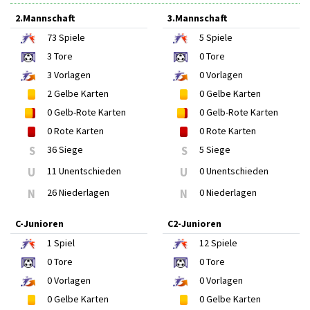
2.Mannschaft
3.Mannschaft
73
Spiele
5
Spiele
3
Tore
0
Tore
3
Vorlagen
0
Vorlagen
2
Gelbe Karten
0
Gelbe Karten
0
Gelb-Rote Karten
0
Gelb-Rote Karten
0
Rote Karten
0
Rote Karten
S
36 Siege
S
5 Siege
U
11 Unentschieden
U
0 Unentschieden
N
26 Niederlagen
N
0 Niederlagen
C-Junioren
C2-Junioren
1
Spiel
12
Spiele
0
Tore
0
Tore
0
Vorlagen
0
Vorlagen
0
Gelbe Karten
0
Gelbe Karten