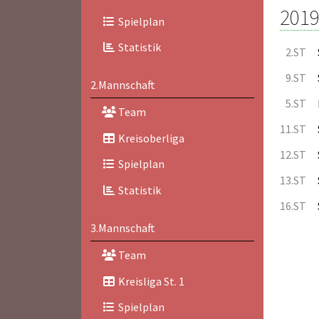
2019
Spielplan
Statistik
2.ST
9.ST
2.Mannschaft
5.ST
Team
11.ST
Kreisoberliga
12.ST
Spielplan
13.ST
Statistik
16.ST
3.Mannschaft
Team
Kreisliga St. 1
Spielplan