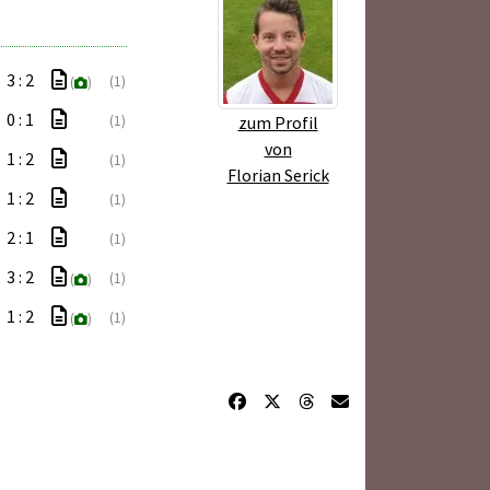
3 : 2
(1)
(
)
0 : 1
(1)
zum Profil
von
1 : 2
(1)
Florian Serick
1 : 2
(1)
2 : 1
(1)
3 : 2
(1)
(
)
1 : 2
(1)
(
)