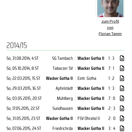
zum Profil
von
Florian Tamm
2014/15
So, 31.08.2014
, 4.ST
SG Tambach
:
Wacker Gotha II
1 : 3
So, 05.10.2014
, 8.ST
Tabarzer SV
:
Wacker Gotha II
7 : 1
So, 22.03.2015
, 15.ST
Wacker Gotha II
:
Eintr. Gotha
1 : 2
So, 29.03.2015
, 16.ST
Apfelstädt
:
Wacker Gotha II
1 : 3
So, 03.05.2015
, 20.ST
Mühlberg
:
Wacker Gotha II
7 : 0
So, 17.05.2015
, 22.ST
Sundhausen
:
Wacker Gotha II
2 : 3
So, 31.05.2015
, 23.ST
Wacker Gotha II
:
FSV Ohratal II
2 : 0
So, 07.06.2015
, 24.ST
Friedrichrda
:
Wacker Gotha II
3 : 4