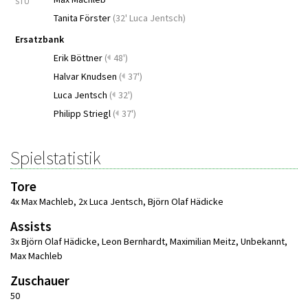
STU
Tanita Förster
(
32' Luca Jentsch
)
Ersatzbank
Erik Böttner
(
48')
Halvar Knudsen
(
37')
Luca Jentsch
(
32')
Philipp Striegl
(
37')
Spielstatistik
Tore
4x Max Machleb
,
2x Luca Jentsch
,
Björn Olaf Hädicke
Assists
3x Björn Olaf Hädicke
,
Leon Bernhardt
,
Maximilian Meitz
,
Unbekannt
,
Max Machleb
Zuschauer
50