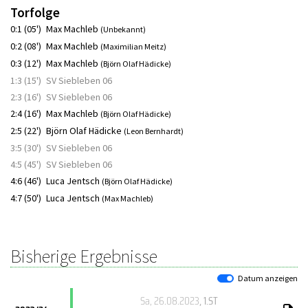
Torfolge
0:1 (05')
Max Machleb
(Unbekannt)
0:2 (08')
Max Machleb
(Maximilian Meitz)
0:3 (12')
Max Machleb
(Björn Olaf Hädicke)
1:3 (15')
SV Siebleben 06
2:3 (16')
SV Siebleben 06
2:4 (16')
Max Machleb
(Björn Olaf Hädicke)
2:5 (22')
Björn Olaf Hädicke
(Leon Bernhardt)
3:5 (30')
SV Siebleben 06
4:5 (45')
SV Siebleben 06
4:6 (46')
Luca Jentsch
(Björn Olaf Hädicke)
4:7 (50')
Luca Jentsch
(Max Machleb)
Bisherige Ergebnisse
Datum anzeigen
Sa, 26.08.2023
, 1.ST