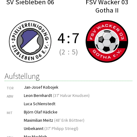
SV Siebleben 06
FSV Wacker 03
Gotha II
4
:
7
(2
:
5)
Aufstellung
Jan-Josef Kobojek
TOR
Leon Bernhardt
(
37' Halvar Knudsen
)
ABW
Luca Schlenstedt
Björn Olaf Hädicke
MIT
Maximilian Meitz
(
48' Erik Böttner
)
Unbekannt
(
37' Philipp Striegl
)
Max Machleb