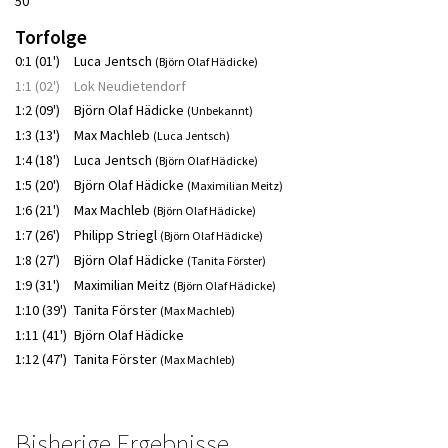
50
Torfolge
0:1 (01')
Luca Jentsch
(Björn Olaf Hädicke)
1:1 (02')
Lok Neudietendorf
1:2 (09')
Björn Olaf Hädicke
(Unbekannt)
1:3 (13')
Max Machleb
(Luca Jentsch)
1:4 (18')
Luca Jentsch
(Björn Olaf Hädicke)
1:5 (20')
Björn Olaf Hädicke
(Maximilian Meitz)
1:6 (21')
Max Machleb
(Björn Olaf Hädicke)
1:7 (26')
Philipp Striegl
(Björn Olaf Hädicke)
1:8 (27')
Björn Olaf Hädicke
(Tanita Förster)
1:9 (31')
Maximilian Meitz
(Björn Olaf Hädicke)
1:10 (39')
Tanita Förster
(Max Machleb)
1:11 (41')
Björn Olaf Hädicke
1:12 (47')
Tanita Förster
(Max Machleb)
Bisherige Ergebnisse