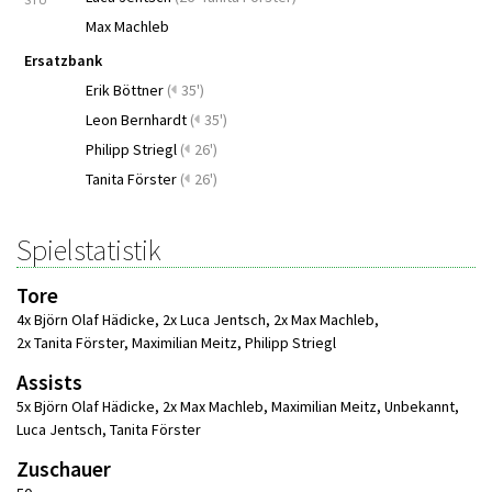
Max Machleb
Ersatzbank
Erik Böttner
(
35')
Leon Bernhardt
(
35')
Philipp Striegl
(
26')
Tanita Förster
(
26')
Spielstatistik
Tore
4x Björn Olaf Hädicke
,
2x Luca Jentsch
,
2x Max Machleb
,
2x Tanita Förster
,
Maximilian Meitz
,
Philipp Striegl
Assists
5x Björn Olaf Hädicke
,
2x Max Machleb
,
Maximilian Meitz
,
Unbekannt
,
Luca Jentsch
,
Tanita Förster
Zuschauer