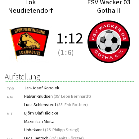
Lok
FSV Wacker 03
Neudietendorf
Gotha II
1
:
12
(1
:
6)
Aufstellung
Jan-Josef Kobojek
TOR
Halvar Knudsen
(
35' Leon Bernhardt
)
ABW
Luca Schlenstedt
(
35' Erik Böttner
)
Björn Olaf Hädicke
MIT
Maximilian Meitz
Unbekannt
(
26' Philipp Striegl
)
Luca Jentsch
(
26' Tanita Förster
)
STU