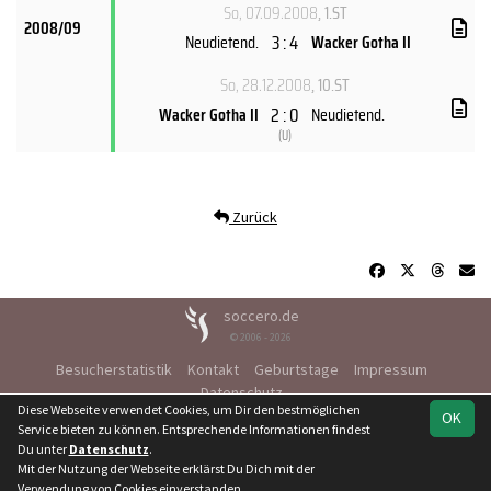
So, 07.09.2008
, 1.ST
2008/09
3 : 4
Neudietend.
Wacker Gotha II
So, 28.12.2008
, 10.ST
2 : 0
Wacker Gotha II
Neudietend.
(
U
)
Zurück
soccero.de
© 2006 - 2026
Besucherstatistik
Kontakt
Geburtstage
Impressum
Datenschutz
Diese Webseite verwendet Cookies, um Dir den bestmöglichen
OK
Service bieten zu können. Entsprechende Informationen findest
Du unter
Datenschutz
.
Mit der Nutzung der Webseite erklärst Du Dich mit der
Team
1. Kreisklasse
Spielplan
Statistik
Verwendung von Cookies einverstanden.