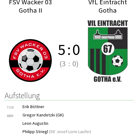
FSV Wacker 03
VfL Eintracht
Gotha II
Gotha
5
:
0
(3
:
0)
Aufstellung
Erik Böttner
TOR
Gregor Kandetzki (GK)
ABW
Leon Augustin
Philipp Striegl
(
56' Josef-Lorin Laufer
)