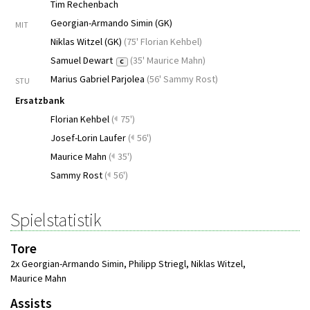
Tim Rechenbach
Georgian-Armando Simin (GK)
MIT
Niklas Witzel (GK)
(
75' Florian Kehbel
)
Samuel Dewart
(
35' Maurice Mahn
)
C
Marius Gabriel Parjolea
(
56' Sammy Rost
)
STU
Ersatzbank
Florian Kehbel
(
75')
Josef-Lorin Laufer
(
56')
Maurice Mahn
(
35')
Sammy Rost
(
56')
Spielstatistik
Tore
2x Georgian-Armando Simin
,
Philipp Striegl
,
Niklas Witzel
,
Maurice Mahn
Assists