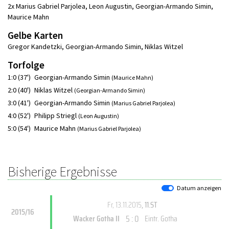
2x Marius Gabriel Parjolea
,
Leon Augustin
,
Georgian-Armando Simin
,
Maurice Mahn
Gelbe Karten
Gregor Kandetzki
,
Georgian-Armando Simin
,
Niklas Witzel
Torfolge
1:0 (37')
Georgian-Armando Simin
(Maurice Mahn)
2:0 (40')
Niklas Witzel
(Georgian-Armando Simin)
3:0 (41')
Georgian-Armando Simin
(Marius Gabriel Parjolea)
4:0 (52')
Philipp Striegl
(Leon Augustin)
5:0 (54')
Maurice Mahn
(Marius Gabriel Parjolea)
Bisherige Ergebnisse
Datum anzeigen
Fr, 13.11.2015
, 11.ST
2015/16
5 : 0
Wacker Gotha II
Eintr. Gotha