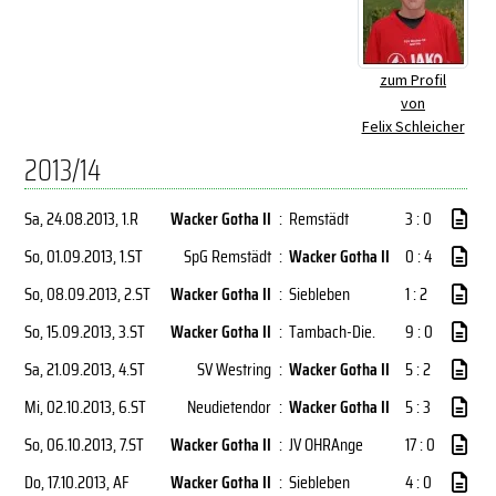
zum Profil
von
Felix Schleicher
2013/14
Sa, 24.08.2013
, 1.R
Wacker Gotha II
:
Remstädt
3 : 0
So, 01.09.2013
, 1.ST
SpG Remstädt
:
Wacker Gotha II
0 : 4
So, 08.09.2013
, 2.ST
Wacker Gotha II
:
Siebleben
1 : 2
So, 15.09.2013
, 3.ST
Wacker Gotha II
:
Tambach-Die.
9 : 0
Sa, 21.09.2013
, 4.ST
SV Westring
:
Wacker Gotha II
5 : 2
Mi, 02.10.2013
, 6.ST
Neudietendor
:
Wacker Gotha II
5 : 3
So, 06.10.2013
, 7.ST
Wacker Gotha II
:
JV OHRAnge
17 : 0
Do, 17.10.2013
, AF
Wacker Gotha II
:
Siebleben
4 : 0