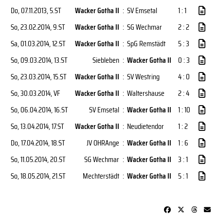
Do, 07.11.2013
, 5.ST
Wacker Gotha II
:
SV Emsetal
1 : 1
So, 23.02.2014
, 9.ST
Wacker Gotha II
:
SG Wechmar
2 : 2
Sa, 01.03.2014
, 12.ST
Wacker Gotha II
:
SpG Remstädt
5 : 3
So, 09.03.2014
, 13.ST
Siebleben
:
Wacker Gotha II
0 : 3
So, 23.03.2014
, 15.ST
Wacker Gotha II
:
SV Westring
4 : 0
So, 30.03.2014
, VF
Wacker Gotha II
:
Waltershause
2 : 4
So, 06.04.2014
, 16.ST
SV Emsetal
:
Wacker Gotha II
1 : 10
So, 13.04.2014
, 17.ST
Wacker Gotha II
:
Neudietendor
1 : 2
Do, 17.04.2014
, 18.ST
JV OHRAnge
:
Wacker Gotha II
1 : 6
So, 11.05.2014
, 20.ST
SG Wechmar
:
Wacker Gotha II
3 : 1
So, 18.05.2014
, 21.ST
Mechterstädt
:
Wacker Gotha II
5 : 1