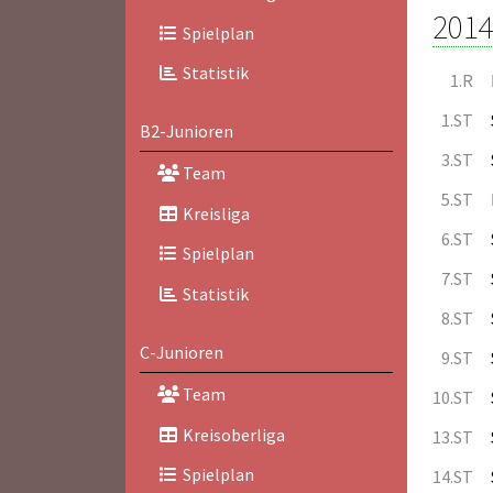
2014
Spielplan
Statistik
1.R
1.ST
B2-Junioren
3.ST
Team
5.ST
Kreisliga
6.ST
Spielplan
7.ST
Statistik
8.ST
C-Junioren
9.ST
Team
10.ST
Kreisoberliga
13.ST
Spielplan
14.ST