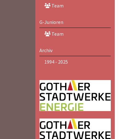
Team
G-Junioren
Team
Archiv
1994 - 2025