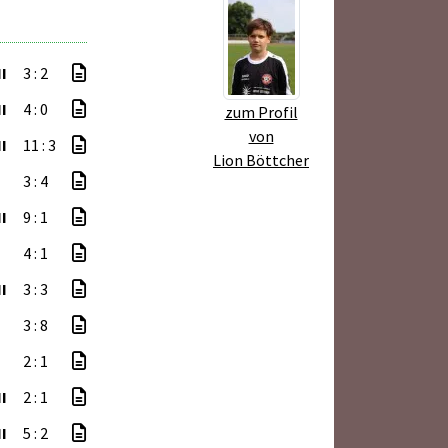
I
3 : 2
I
4 : 0
zum Profil
von
I
11 : 3
Lion Böttcher
3 : 4
I
9 : 1
4 : 1
I
3 : 3
3 : 8
2 : 1
I
2 : 1
I
5 : 2