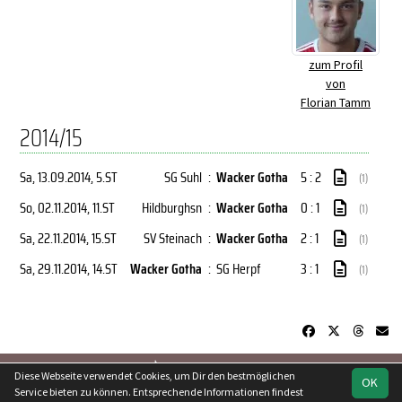
zum Profil
von
Florian Tamm
2014/15
Sa, 13.09.2014
, 5.ST
SG Suhl
:
Wacker Gotha
5 : 2
(1)
So, 02.11.2014
, 11.ST
Hildburghsn
:
Wacker Gotha
0 : 1
(1)
Sa, 22.11.2014
, 15.ST
SV Steinach
:
Wacker Gotha
2 : 1
(1)
Sa, 29.11.2014
, 14.ST
Wacker Gotha
:
SG Herpf
3 : 1
(1)
soccero.de
Diese Webseite verwendet Cookies, um Dir den bestmöglichen
OK
© 2006 - 2026
Service bieten zu können. Entsprechende Informationen findest