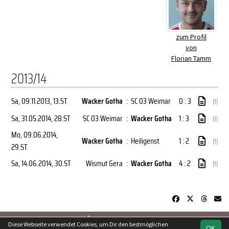
zum Profil
von
Florian Tamm
2013/14
Sa, 09.11.2013
, 13.ST
Wacker Gotha
:
SC 03 Weimar
0 : 3
(1)
Sa, 31.05.2014
, 28.ST
SC 03 Weimar
:
Wacker Gotha
1 : 3
(1)
Mo, 09.06.2014
,
Wacker Gotha
:
Heiligenst.
1 : 2
(1)
29.ST
Sa, 14.06.2014
, 30.ST
Wismut Gera
:
Wacker Gotha
4 : 2
(1)
soccero.de
Diese Webseite verwendet Cookies, um Dir den bestmöglichen
OK