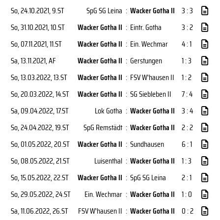
So, 24.10.2021
, 9.ST
SpG SG Leina
:
Wacker Gotha II
3 : 3
So, 31.10.2021
, 10.ST
Wacker Gotha II
:
Eintr. Gotha
3 : 2
So, 07.11.2021
, 11.ST
Wacker Gotha II
:
Ein. Wechmar
4 : 1
Sa, 13.11.2021
, AF
Wacker Gotha II
:
Gerstungen
1 : 3
So, 13.03.2022
, 13.ST
Wacker Gotha II
:
FSV W'hausen II
1 : 2
So, 20.03.2022
, 14.ST
Wacker Gotha II
:
SG Siebleben II
7 : 4
Sa, 09.04.2022
, 17.ST
Lok Gotha
:
Wacker Gotha II
3 : 4
So, 24.04.2022
, 19.ST
SpG Remstädt
:
Wacker Gotha II
2 : 2
So, 01.05.2022
, 20.ST
Wacker Gotha II
:
Sundhausen
6 : 1
So, 08.05.2022
, 21.ST
Luisenthal
:
Wacker Gotha II
1 : 3
So, 15.05.2022
, 22.ST
Wacker Gotha II
:
SpG SG Leina
2 : 1
So, 29.05.2022
, 24.ST
Ein. Wechmar
:
Wacker Gotha II
1 : 0
Sa, 11.06.2022
, 26.ST
FSV W'hausen II
:
Wacker Gotha II
0 : 2