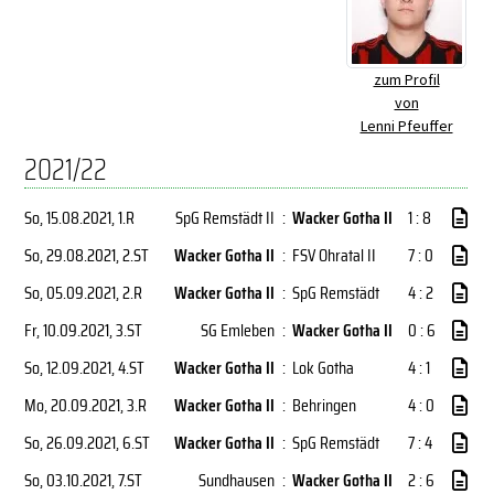
zum Profil
von
Lenni Pfeuffer
2021/22
So, 15.08.2021
, 1.R
SpG Remstädt II
:
Wacker Gotha II
1 : 8
So, 29.08.2021
, 2.ST
Wacker Gotha II
:
FSV Ohratal II
7 : 0
So, 05.09.2021
, 2.R
Wacker Gotha II
:
SpG Remstädt
4 : 2
Fr, 10.09.2021
, 3.ST
SG Emleben
:
Wacker Gotha II
0 : 6
So, 12.09.2021
, 4.ST
Wacker Gotha II
:
Lok Gotha
4 : 1
Mo, 20.09.2021
, 3.R
Wacker Gotha II
:
Behringen
4 : 0
So, 26.09.2021
, 6.ST
Wacker Gotha II
:
SpG Remstädt
7 : 4
So, 03.10.2021
, 7.ST
Sundhausen
:
Wacker Gotha II
2 : 6