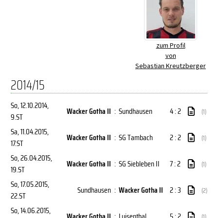
zum Profil
von
Sebastian Kreutzberger
2014/15
So, 12.10.2014
,
Wacker Gotha II
:
Sundhausen
4 : 2
(1)
9.ST
Sa, 11.04.2015
,
Wacker Gotha II
:
SG Tambach
2 : 2
(1)
17.ST
So, 26.04.2015
,
Wacker Gotha II
:
SG Siebleben II
7 : 2
(1)
19.ST
So, 17.05.2015
,
Sundhausen
:
Wacker Gotha II
2 : 3
(2)
22.ST
So, 14.06.2015
,
Wacker Gotha II
:
Luisenthal
5 : 2
(1)