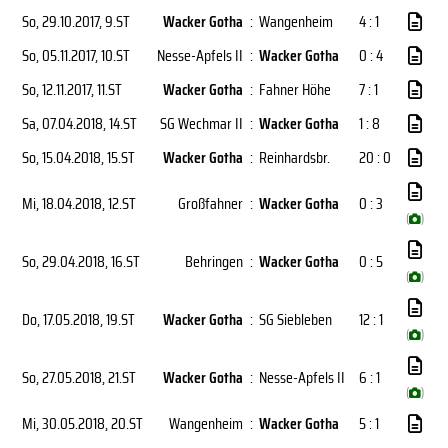
So, 29.10.2017
, 9.ST
Wacker Gotha
:
Wangenheim
4 : 1
So, 05.11.2017
, 10.ST
Nesse-Apfels II
:
Wacker Gotha
0 : 4
So, 12.11.2017
, 11.ST
Wacker Gotha
:
Fahner Höhe
7 : 1
Sa, 07.04.2018
, 14.ST
SG Wechmar II
:
Wacker Gotha
1 : 8
So, 15.04.2018
, 15.ST
Wacker Gotha
:
Reinhardsbr.
20 : 0
Mi, 18.04.2018
, 12.ST
Großfahner
:
Wacker Gotha
0 : 3
(
)
So, 29.04.2018
, 16.ST
Behringen
:
Wacker Gotha
0 : 5
(
)
Do, 17.05.2018
, 19.ST
Wacker Gotha
:
SG Siebleben
12 : 1
(
)
So, 27.05.2018
, 21.ST
Wacker Gotha
:
Nesse-Apfels II
6 : 1
(
)
Mi, 30.05.2018
, 20.ST
Wangenheim
:
Wacker Gotha
5 : 1