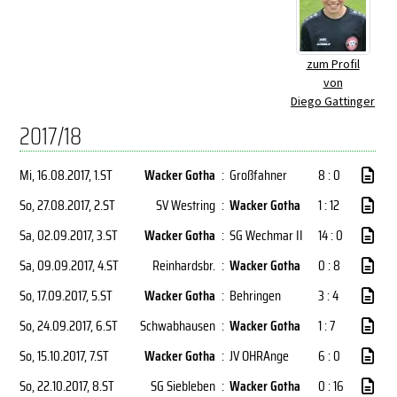
zum Profil
von
Diego Gattinger
2017/18
Mi, 16.08.2017
, 1.ST
Wacker Gotha
:
Großfahner
8 : 0
So, 27.08.2017
, 2.ST
SV Westring
:
Wacker Gotha
1 : 12
Sa, 02.09.2017
, 3.ST
Wacker Gotha
:
SG Wechmar II
14 : 0
Sa, 09.09.2017
, 4.ST
Reinhardsbr.
:
Wacker Gotha
0 : 8
So, 17.09.2017
, 5.ST
Wacker Gotha
:
Behringen
3 : 4
So, 24.09.2017
, 6.ST
Schwabhausen
:
Wacker Gotha
1 : 7
So, 15.10.2017
, 7.ST
Wacker Gotha
:
JV OHRAnge
6 : 0
So, 22.10.2017
, 8.ST
SG Siebleben
:
Wacker Gotha
0 : 16