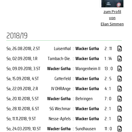
zum Profil
von
Elian Simmen
2018/19
So, 26.08.2018
, 2.ST
Luisenthal
:
Wacker Gotha
2 : 11
So, 02.09.2018
, 1.R
Tambach-Die.
:
Wacker Gotha
1 : 14
So, 09.09.2018
, 3.ST
Wacker Gotha
:
Wangenheim II
13 : 0
Sa, 15.09.2018
, 4.ST
Catterfeld
:
Wacker Gotha
2 : 5
Sa, 22.09.2018
, 2.R
JV OHRAnge
:
Wacker Gotha
4 : 1
Sa, 20.10.2018
, 5.ST
Wacker Gotha
:
Behringen
7 : 0
So, 28.10.2018
, 6.ST
SG Wechmar
:
Wacker Gotha
2 : 1
So, 11.11.2018
, 9.ST
Nesse-Apfels
:
Wacker Gotha
2 : 1
So, 24.03.2019
, 10.ST
Wacker Gotha
:
Sundhausen
11 : 0