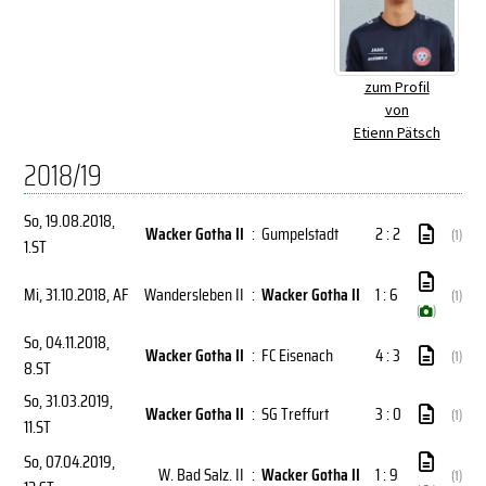
zum Profil
von
Etienn Pätsch
2018/19
So, 19.08.2018
,
Wacker Gotha II
:
Gumpelstadt
2 : 2
(1)
1.ST
Mi, 31.10.2018
, AF
Wandersleben II
:
Wacker Gotha II
1 : 6
(1)
(
)
So, 04.11.2018
,
Wacker Gotha II
:
FC Eisenach
4 : 3
(1)
8.ST
So, 31.03.2019
,
Wacker Gotha II
:
SG Treffurt
3 : 0
(1)
11.ST
So, 07.04.2019
,
W. Bad Salz. II
:
Wacker Gotha II
1 : 9
(1)