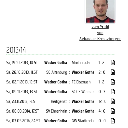
zum Profil
von
Sebastian Kreutzberger
2013/14
Sa, 19.10.2013
, 10.ST
Wacker Gotha
:
Martinroda
1 : 2
Sa, 26.10.2013
, 11.ST
SG Altenburg
:
Wacker Gotha
2 : 0
Sa, 02.11.2013
, 12.ST
Wacker Gotha
:
FC Eisenach
1 : 2
Sa, 09.11.2013
, 13.ST
Wacker Gotha
:
SC 03 Weimar
0 : 3
Sa, 23.11.2013
, 14.ST
Heiligenst.
:
Wacker Gotha
12 : 0
Sa, 08.03.2014
, 17.ST
SV Ehrenhain
:
Wacker Gotha
4 : 6
Sa, 03.05.2014
, 24.ST
Wacker Gotha
:
GW Stadtroda
0 : 0