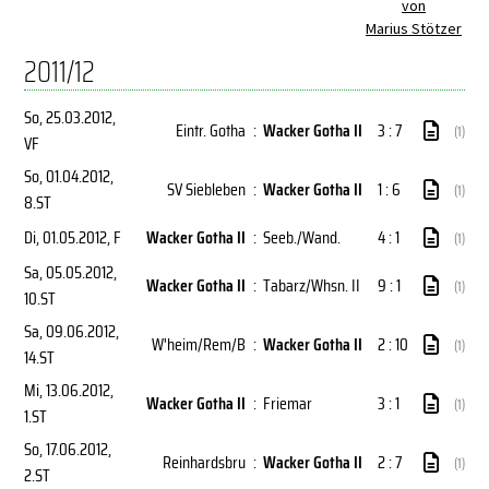
von
Marius Stötzer
2011/12
So, 25.03.2012
,
Eintr. Gotha
:
Wacker Gotha II
3 : 7
(1)
VF
So, 01.04.2012
,
SV Siebleben
:
Wacker Gotha II
1 : 6
(1)
8.ST
Di, 01.05.2012
, F
Wacker Gotha II
:
Seeb./Wand.
4 : 1
(1)
Sa, 05.05.2012
,
Wacker Gotha II
:
Tabarz/Whsn. II
9 : 1
(1)
10.ST
Sa, 09.06.2012
,
W'heim/Rem/B
:
Wacker Gotha II
2 : 10
(1)
14.ST
Mi, 13.06.2012
,
Wacker Gotha II
:
Friemar
3 : 1
(1)
1.ST
So, 17.06.2012
,
Reinhardsbru
:
Wacker Gotha II
2 : 7
(1)
2.ST