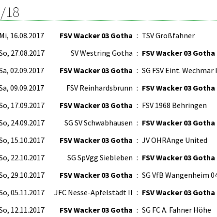
/18
Mi, 16.08.2017
FSV Wacker 03 Gotha
:
TSV Großfahner
So, 27.08.2017
SV Westring Gotha
:
FSV Wacker 03 Gotha
Sa, 02.09.2017
FSV Wacker 03 Gotha
:
SG FSV Eint. Wechmar I
Sa, 09.09.2017
FSV Reinhardsbrunn
:
FSV Wacker 03 Gotha
So, 17.09.2017
FSV Wacker 03 Gotha
:
FSV 1968 Behringen
So, 24.09.2017
SG SV Schwabhausen
:
FSV Wacker 03 Gotha
So, 15.10.2017
FSV Wacker 03 Gotha
:
JV OHRAnge United
So, 22.10.2017
SG SpVgg Siebleben
:
FSV Wacker 03 Gotha
So, 29.10.2017
FSV Wacker 03 Gotha
:
SG VfB Wangenheim 0
So, 05.11.2017
JFC Nesse-Apfelstädt II
:
FSV Wacker 03 Gotha
So, 12.11.2017
FSV Wacker 03 Gotha
:
SG FC A. Fahner Höhe