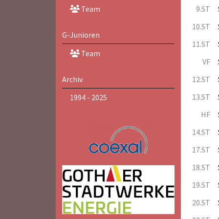
9.ST
Team
10.ST
G-Junioren
11.ST
Team
VF
Archiv
12.ST
13.ST
1994 - 2025
HF
14.ST
17.ST
18.ST
19.ST
20.ST