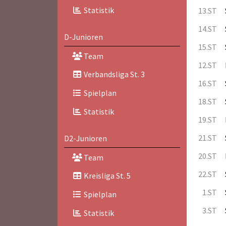
Statistik
13.ST
14.ST
D-Junioren
15.ST
Team
12.ST
Verbandsliga St. 3
16.ST
Spielplan
18.ST
Statistik
19.ST
21.ST
D2-Junioren
20.ST
Team
22.ST
Kreisliga St. 5
1.ST
Spielplan
3.ST
Statistik