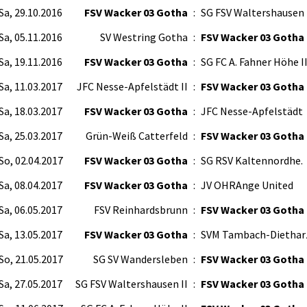
Sa, 29.10.2016
FSV Wacker 03 Gotha
:
SG FSV Waltershausen 
Sa, 05.11.2016
SV Westring Gotha
:
FSV Wacker 03 Gotha
Sa, 19.11.2016
FSV Wacker 03 Gotha
:
SG FC A. Fahner Höhe I
Sa, 11.03.2017
JFC Nesse-Apfelstädt II
:
FSV Wacker 03 Gotha
Sa, 18.03.2017
FSV Wacker 03 Gotha
:
JFC Nesse-Apfelstädt
Sa, 25.03.2017
Grün-Weiß Catterfeld
:
FSV Wacker 03 Gotha
So, 02.04.2017
FSV Wacker 03 Gotha
:
SG RSV Kaltennordhe.
Sa, 08.04.2017
FSV Wacker 03 Gotha
:
JV OHRAnge United
Sa, 06.05.2017
FSV Reinhardsbrunn
:
FSV Wacker 03 Gotha
Sa, 13.05.2017
FSV Wacker 03 Gotha
:
SVM Tambach-Diethar
So, 21.05.2017
SG SV Wandersleben
:
FSV Wacker 03 Gotha
Sa, 27.05.2017
SG FSV Waltershausen II
:
FSV Wacker 03 Gotha