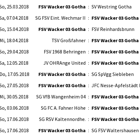
So, 25.03.2018
FSV Wacker 03 Gotha
:
SV Westring Gotha
Sa, 07.04.2018
SG FSV Eint. Wechmar II
:
FSV Wacker 03 Gotha
So, 15.04.2018
FSV Wacker 03 Gotha
:
FSV Reinhardsbrunn
Mi, 18.04.2018
TSV Großfahner
:
FSV Wacker 03 Gotha
So, 29.04.2018
FSV 1968 Behringen
:
FSV Wacker 03 Gotha
Sa, 12.05.2018
JV OHRAnge United
:
FSV Wacker 03 Gotha
Do, 17.05.2018
FSV Wacker 03 Gotha
:
SG SpVgg Siebleben
So, 27.05.2018
FSV Wacker 03 Gotha
:
JFC Nesse-Apfelstädt I
Mi, 30.05.2018
SG VfB Wangenheim 04
:
FSV Wacker 03 Gotha
So, 03.06.2018
SG FC A. Fahner Höhe
:
FSV Wacker 03 Gotha
So, 17.06.2018
SG RSV Kaltennordhe.
:
FSV Wacker 03 Gotha
So, 17.06.2018
FSV Wacker 03 Gotha
:
SG FSV Waltershausen