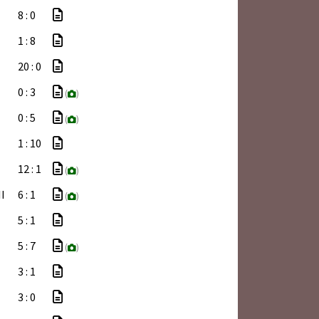
8 : 0
1 : 8
20 : 0
0 : 3
(
)
0 : 5
(
)
1 : 10
12 : 1
(
)
I
6 : 1
(
)
5 : 1
5 : 7
(
)
3 : 1
3 : 0