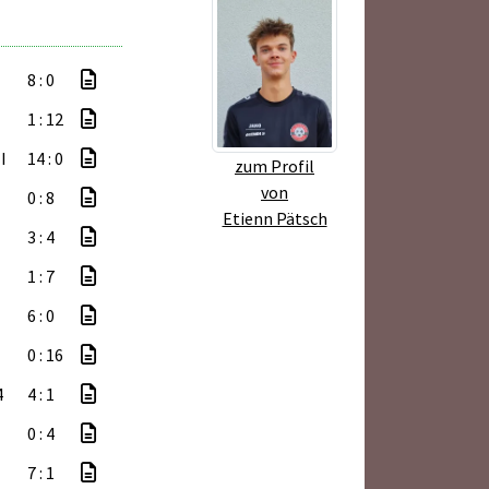
8 : 0
1 : 12
I
14 : 0
zum Profil
von
0 : 8
Etienn Pätsch
3 : 4
1 : 7
6 : 0
0 : 16
4
4 : 1
0 : 4
7 : 1