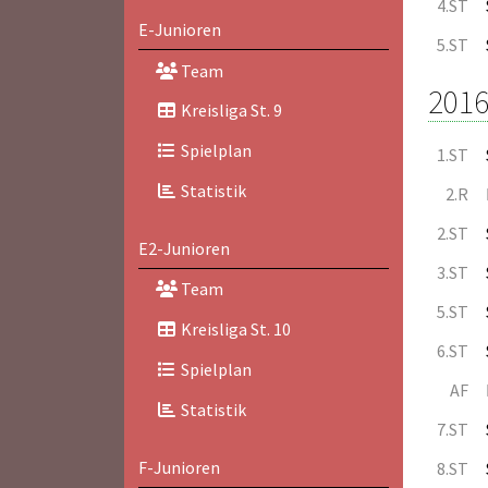
4.ST
E-Junioren
5.ST
Team
2016
Kreisliga St. 9
Spielplan
1.ST
Statistik
2.R
2.ST
E2-Junioren
3.ST
Team
5.ST
Kreisliga St. 10
6.ST
Spielplan
AF
Statistik
7.ST
F-Junioren
8.ST