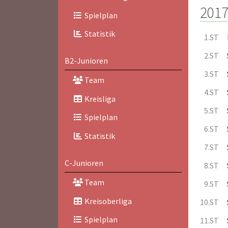
2017
Spielplan
Statistik
1.ST
2.ST
B2-Junioren
3.ST
Team
4.ST
Kreisliga
5.ST
Spielplan
6.ST
Statistik
7.ST
C-Junioren
8.ST
Team
9.ST
Kreisoberliga
10.ST
Spielplan
11.ST