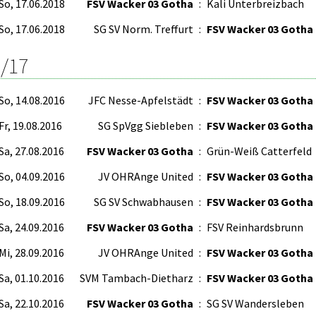
So, 17.06.2018
FSV Wacker 03 Gotha
:
Kali Unterbreizbach
So, 17.06.2018
SG SV Norm. Treffurt
:
FSV Wacker 03 Gotha
/17
So, 14.08.2016
JFC Nesse-Apfelstädt
:
FSV Wacker 03 Gotha
Fr, 19.08.2016
SG SpVgg Siebleben
:
FSV Wacker 03 Gotha
Sa, 27.08.2016
FSV Wacker 03 Gotha
:
Grün-Weiß Catterfeld
So, 04.09.2016
JV OHRAnge United
:
FSV Wacker 03 Gotha
So, 18.09.2016
SG SV Schwabhausen
:
FSV Wacker 03 Gotha
Sa, 24.09.2016
FSV Wacker 03 Gotha
:
FSV Reinhardsbrunn
Mi, 28.09.2016
JV OHRAnge United
:
FSV Wacker 03 Gotha
Sa, 01.10.2016
SVM Tambach-Dietharz
:
FSV Wacker 03 Gotha
Sa, 22.10.2016
FSV Wacker 03 Gotha
:
SG SV Wandersleben