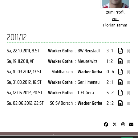
zum Profil
von
Florian Tamm
2011/12
Sa, 22.10.2011
, 8.ST
Wacker Gotha
:
BW Neustadt
3 : 1
(1)
Sa, 19.11.2011
, VF
Wacker Gotha
:
Meuselwitz
1 : 2
(1)
Sa, 10.03.2012
, 13.ST
Mühlhausen
:
Wacker Gotha
0 : 4
(1)
Sa, 31.03.2012
, 16.ST
Wacker Gotha
:
Ger. Ilmenau
2 : 1
(1)
Sa, 12.05.2012
, 20.ST
Wacker Gotha
:
1. FC Gera
5 : 2
(1)
Sa, 02.06.2012
, 22.ST
SG SV Borsch
:
Wacker Gotha
2 : 2
(1)
soccero.de