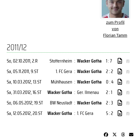
zum Profil
von
Florian Tamm
2011/12
So, 02.10.2011
, 2.R
Stotternheim
:
Wacker Gotha
1 : 7
(1)
Sa, 05.11.2011
, 9.ST
1. FC Gera
:
Wacker Gotha
2 : 2
(1)
Sa, 10.03.2012
, 13.ST
Mühlhausen
:
Wacker Gotha
0 : 4
(1)
Sa, 31.03.2012
, 16.ST
Wacker Gotha
:
Ger. Ilmenau
2 : 1
(1)
So, 06.05.2012
, 19.ST
BW Neustadt
:
Wacker Gotha
2 : 3
(1)
Sa, 12.05.2012
, 20.ST
Wacker Gotha
:
1. FC Gera
5 : 2
(1)