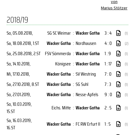
von
Marius Stötzer
2018/19
So, 05.08.2018
,
SG SC Weimar
:
Wacker Gotha
3 : 4
(1)
Sa, 18.08.2018
, 1.ST
Wacker Gotha
:
Nordhausen
4 : 0
(2)
Sa, 25.08.2018
, 2.ST
FSV Sömmerda
:
Wacker Gotha
1 : 9
(1)
So, 14.10.2018
,
Königsee
:
Wacker Gotha
1 : 17
(1)
Mi, 17.10.2018
,
Wacker Gotha
:
SV Westring
7 : 0
(1)
Sa, 27.10.2018
, 8.ST
Wacker Gotha
:
SG Suhl
7 : 3
(1)
So, 27.01.2019
,
Wacker Gotha
:
Nesse-Apfels
9 : 0
(1)
So, 10.03.2019
,
Eichs. Mitte
:
Wacker Gotha
2 : 5
(1)
15.ST
Sa, 16.03.2019
,
Wacker Gotha
:
FC RW Erfurt II
1 : 5
(1)
16.ST