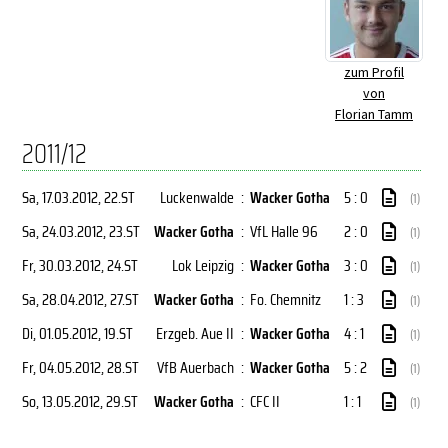
zum Profil
von
Florian Tamm
2011/12
Sa, 17.03.2012
, 22.ST
Luckenwalde
:
Wacker Gotha
5 : 0
(1)
Sa, 24.03.2012
, 23.ST
Wacker Gotha
:
VfL Halle 96
2 : 0
(1)
Fr, 30.03.2012
, 24.ST
Lok Leipzig
:
Wacker Gotha
3 : 0
(1)
Sa, 28.04.2012
, 27.ST
Wacker Gotha
:
Fo. Chemnitz
1 : 3
(1)
Di, 01.05.2012
, 19.ST
Erzgeb. Aue II
:
Wacker Gotha
4 : 1
(1)
Fr, 04.05.2012
, 28.ST
VfB Auerbach
:
Wacker Gotha
5 : 2
(1)
So, 13.05.2012
, 29.ST
Wacker Gotha
:
CFC II
1 : 1
(1)