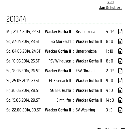
von
Jan Schubert
2013/14
Mo, 21.04.2014
, 22.ST
Wacker Gotha II
:
Bischofroda
4 : 12
So, 27.04.2014
, 23.ST
SG Marksuhl
:
Wacker Gotha II
8 : 0
So, 04.05.2014
, 24.ST
Wacker Gotha II
:
Unterbreizba
1 : 10
Sa, 10.05.2014
, 25.ST
FSV W'hausen
:
Wacker Gotha II
8 : 0
So, 18.05.2014
, 26.ST
Wacker Gotha II
:
FSV Ohratal
2 : 12
So, 25.05.2014
, 27.ST
FC Eisenach II
:
Wacker Gotha II
9 : 0
Fr, 30.05.2014
, 28.ST
SG EFC Ruhla
:
Wacker Gotha II
4 : 0
So, 15.06.2014
, 29.ST
Eintr. Ifta
:
Wacker Gotha II
14 : 0
So, 22.06.2014
, 30.ST
Wacker Gotha II
:
SV Westring
3 : 3