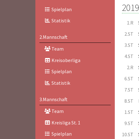
2019
Spielplan
Statistik
1.R
2.ST
2.Mannschaft
3.ST
Team
4.ST
Kreisoberliga
2.R
Spielplan
6.ST
Statistik
7.ST
3.Mannschaft
8.ST
Team
1.ST
Kreisliga St. 1
9.ST
Spielplan
10.ST