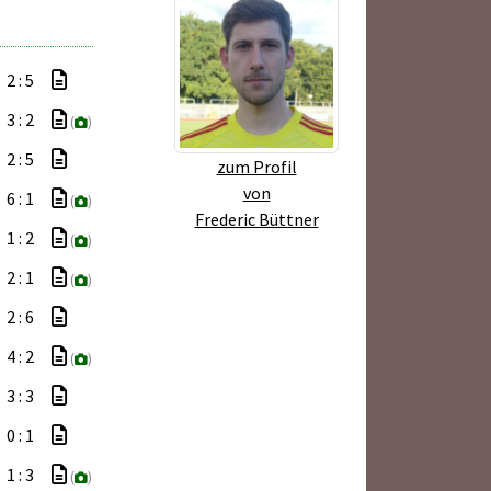
2 : 5
3 : 2
(
)
2 : 5
zum Profil
von
6 : 1
(
)
Frederic Büttner
1 : 2
(
)
2 : 1
(
)
2 : 6
4 : 2
(
)
3 : 3
0 : 1
1 : 3
(
)