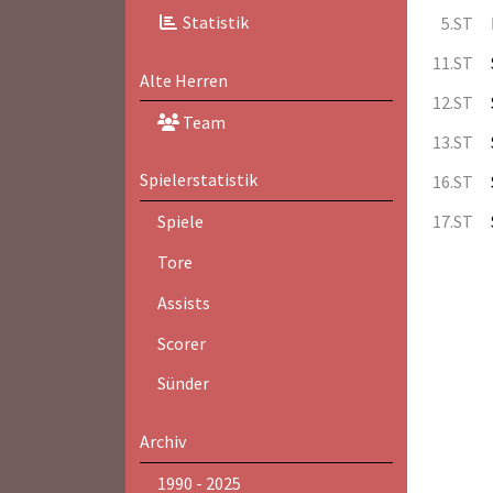
Statistik
5.ST
11.ST
Alte Herren
12.ST
Team
13.ST
Spielerstatistik
16.ST
17.ST
Spiele
Tore
Assists
Scorer
Sünder
Archiv
1990 - 2025