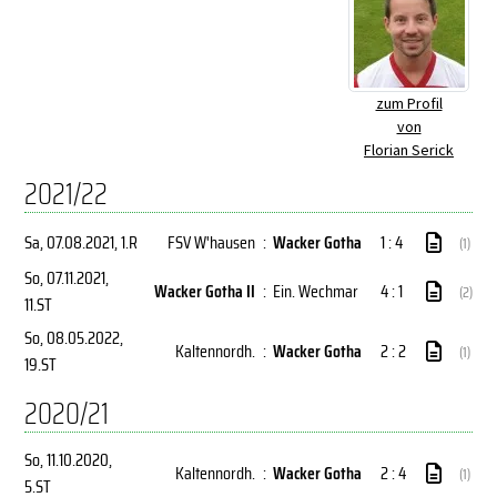
zum Profil
von
Florian Serick
2021/22
Sa, 07.08.2021
, 1.R
FSV W'hausen
:
Wacker Gotha
1 : 4
(1)
So, 07.11.2021
,
Wacker Gotha II
:
Ein. Wechmar
4 : 1
(2)
11.ST
So, 08.05.2022
,
Kaltennordh.
:
Wacker Gotha
2 : 2
(1)
19.ST
2020/21
So, 11.10.2020
,
Kaltennordh.
:
Wacker Gotha
2 : 4
(1)
5.ST