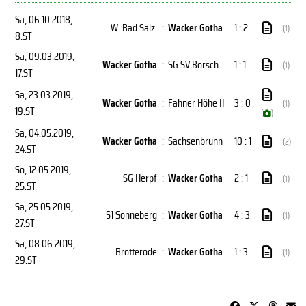
Sa, 06.10.2018
,
W. Bad Salz.
:
Wacker Gotha
1 : 2
(1)
8.ST
Sa, 09.03.2019
,
Wacker Gotha
:
SG SV Borsch
1 : 1
(1)
17.ST
Sa, 23.03.2019
,
Wacker Gotha
:
Fahner Höhe II
3 : 0
(1)
19.ST
(
)
Sa, 04.05.2019
,
Wacker Gotha
:
Sachsenbrunn
10 : 1
(2)
24.ST
So, 12.05.2019
,
SG Herpf
:
Wacker Gotha
2 : 1
(1)
25.ST
Sa, 25.05.2019
,
51 Sonneberg
:
Wacker Gotha
4 : 3
(1)
27.ST
Sa, 08.06.2019
,
Brotterode
:
Wacker Gotha
1 : 3
(1)
29.ST