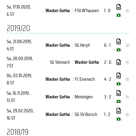
Sa, 17.10.2020
,
Wacker Gotha
:
FSV W'hausen
1 : 0
(1)
6.ST
(
)
2019/20
Sa, 31.08.2019
,
Wacker Gotha
:
SG Herpf
6 : 1
(2)
4.ST
(
)
Sa, 28.09.2019
,
SG Steinach
:
Wacker Gotha
2 : 6
(1)
7.ST
Do, 03.10.2019
,
Wacker Gotha
:
FC Eisenach
4 : 2
(1)
8.ST
(
)
Sa, 16.11.2019
,
Wacker Gotha
:
Meiningen
3 : 2
(1)
13.ST
(
)
Sa, 29.02.2020
,
Wacker Gotha
:
SG SV Borsch
1 : 2
(1)
16.ST
(
)
2018/19