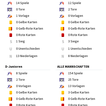
14
Spiele
12
Spiele
0
Tore
2
Tore
1
Vorlage
0
Vorlagen
0
Gelbe Karten
0
Gelbe Karten
0
Gelb-Rote Karten
0
Gelb-Rote Karten
0
Rote Karten
0
Rote Karten
S
1 Sieg
S
3 Siege
U
0 Unentschieden
U
1 Unentschieden
N
13 Niederlagen
N
8 Niederlagen
D-Junioren
ALLE MANNSCHAFTEN
8
Spiele
154
Spiele
2
Tore
25
Tore
0
Vorlagen
13
Vorlagen
0
Gelbe Karten
3
Gelbe Karten
0
Gelb-Rote Karten
0
Gelb-Rote Karten
0
Rote Karten
0
Rote Karten