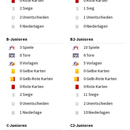
0
Rote Karten
0
Rote Karten
S
2 Siege
S
1 Sieg
U
2 Unentschieden
U
1 Unentschieden
N
5 Niederlagen
N
0 Niederlagen
B-Junioren
B2-Junioren
3
Spiele
23
Spiele
0
Tore
6
Tore
0
Vorlagen
5
Vorlagen
0
Gelbe Karten
0
Gelbe Karten
0
Gelb-Rote Karten
0
Gelb-Rote Karten
0
Rote Karten
0
Rote Karten
S
2 Siege
S
11 Siege
U
0 Unentschieden
U
2 Unentschieden
N
1 Niederlage
N
10 Niederlagen
C-Junioren
C2-Junioren