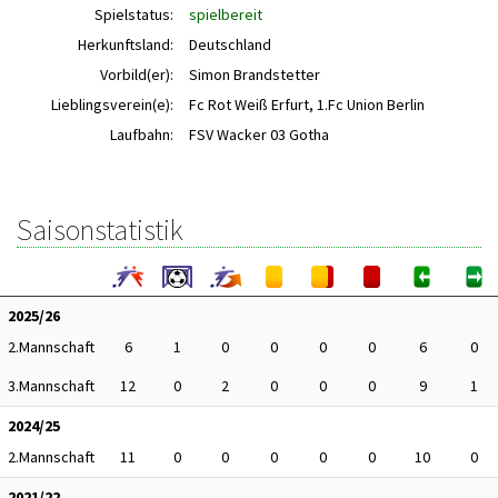
Spielstatus:
spielbereit
Herkunftsland:
Deutschland
Vorbild(er):
Simon Brandstetter
Lieblingsverein(e):
Fc Rot Weiß Erfurt, 1.Fc Union Berlin
Laufbahn:
FSV Wacker 03 Gotha
Saisonstatistik
2025/26
2.Mannschaft
6
1
0
0
0
0
6
0
3.Mannschaft
12
0
2
0
0
0
9
1
2024/25
2.Mannschaft
11
0
0
0
0
0
10
0
2021/22