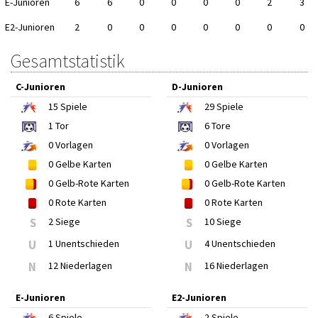
E-Junioren
6
6
0
0
0
0
2
3
E2-Junioren
2
0
0
0
0
0
0
0
Gesamtstatistik
C-Junioren
D-Junioren
15
Spiele
29
Spiele
1
Tor
6
Tore
0
Vorlagen
0
Vorlagen
0
Gelbe Karten
0
Gelbe Karten
0
Gelb-Rote Karten
0
Gelb-Rote Karten
0
Rote Karten
0
Rote Karten
S
2 Siege
S
10 Siege
U
1 Unentschieden
U
4 Unentschieden
N
12 Niederlagen
N
16 Niederlagen
E-Junioren
E2-Junioren
6
Spiele
2
Spiele