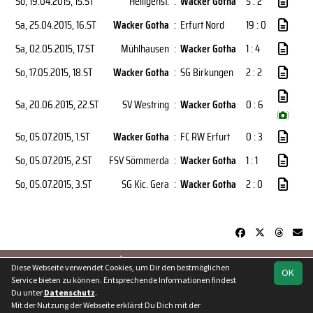
So, 19.04.2015
, 15.ST
Heiligenst.
:
Wacker Gotha
5 : 2
Sa, 25.04.2015
, 16.ST
Wacker Gotha
:
Erfurt Nord
19 : 0
Sa, 02.05.2015
, 17.ST
Mühlhausen
:
Wacker Gotha
1 : 4
So, 17.05.2015
, 18.ST
Wacker Gotha
:
SG Birkungen
2 : 2
Sa, 20.06.2015
, 22.ST
SV Westring
:
Wacker Gotha
0 : 6
(
)
So, 05.07.2015
, 1.ST
Wacker Gotha
:
FC RW Erfurt
0 : 3
So, 05.07.2015
, 2.ST
FSV Sömmerda
:
Wacker Gotha
1 : 1
So, 05.07.2015
, 3.ST
SG Kic. Gera
:
Wacker Gotha
2 : 0
soccero.de
Diese Webseite verwendet Cookies, um Dir den bestmöglichen
OK
© 2006 - 2026
Service bieten zu können. Entsprechende Informationen findest
Du unter
Datenschutz
.
Besucherstatistik
Kontakt
Geburtstage
Impressum
Mit der Nutzung der Webseite erklärst Du Dich mit der
Datenschutz