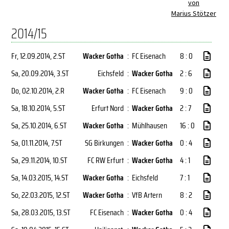
von
Marius Stötzer
2014/15
Fr, 12.09.2014
, 2.ST
Wacker Gotha
:
FC Eisenach
8 : 0
Sa, 20.09.2014
, 3.ST
Eichsfeld
:
Wacker Gotha
2 : 6
Do, 02.10.2014
, 2.R
Wacker Gotha
:
FC Eisenach
9 : 0
Sa, 18.10.2014
, 5.ST
Erfurt Nord
:
Wacker Gotha
2 : 7
Sa, 25.10.2014
, 6.ST
Wacker Gotha
:
Mühlhausen
16 : 0
Sa, 01.11.2014
, 7.ST
SG Birkungen
:
Wacker Gotha
0 : 4
Sa, 29.11.2014
, 10.ST
FC RW Erfurt
:
Wacker Gotha
4 : 1
Sa, 14.03.2015
, 14.ST
Wacker Gotha
:
Eichsfeld
7 : 1
So, 22.03.2015
, 12.ST
Wacker Gotha
:
VfB Artern
8 : 2
Sa, 28.03.2015
, 13.ST
FC Eisenach
:
Wacker Gotha
0 : 4