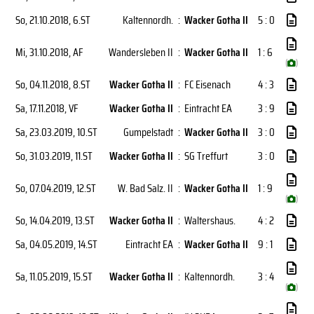
So, 21.10.2018
, 6.ST
Kaltennordh.
:
Wacker Gotha II
5 : 0
Mi, 31.10.2018
, AF
Wandersleben II
:
Wacker Gotha II
1 : 6
(
)
So, 04.11.2018
, 8.ST
Wacker Gotha II
:
FC Eisenach
4 : 3
Sa, 17.11.2018
, VF
Wacker Gotha II
:
Eintracht EA
3 : 9
Sa, 23.03.2019
, 10.ST
Gumpelstadt
:
Wacker Gotha II
3 : 0
So, 31.03.2019
, 11.ST
Wacker Gotha II
:
SG Treffurt
3 : 0
So, 07.04.2019
, 12.ST
W. Bad Salz. II
:
Wacker Gotha II
1 : 9
(
)
So, 14.04.2019
, 13.ST
Wacker Gotha II
:
Waltershaus.
4 : 2
Sa, 04.05.2019
, 14.ST
Eintracht EA
:
Wacker Gotha II
9 : 1
Sa, 11.05.2019
, 15.ST
Wacker Gotha II
:
Kaltennordh.
3 : 4
(
)