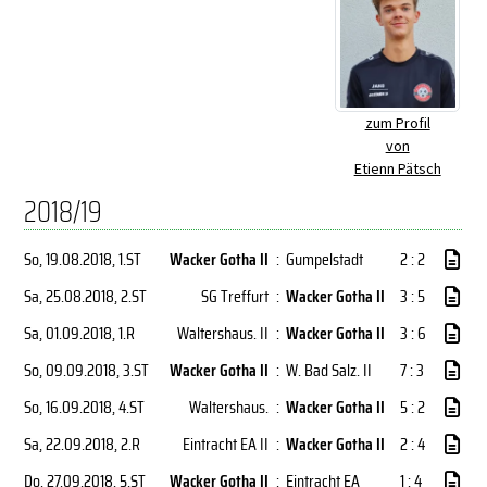
zum Profil
von
Etienn Pätsch
2018/19
So, 19.08.2018
, 1.ST
Wacker Gotha II
:
Gumpelstadt
2 : 2
Sa, 25.08.2018
, 2.ST
SG Treffurt
:
Wacker Gotha II
3 : 5
Sa, 01.09.2018
, 1.R
Waltershaus. II
:
Wacker Gotha II
3 : 6
So, 09.09.2018
, 3.ST
Wacker Gotha II
:
W. Bad Salz. II
7 : 3
So, 16.09.2018
, 4.ST
Waltershaus.
:
Wacker Gotha II
5 : 2
Sa, 22.09.2018
, 2.R
Eintracht EA II
:
Wacker Gotha II
2 : 4
Do, 27.09.2018
, 5.ST
Wacker Gotha II
:
Eintracht EA
1 : 4