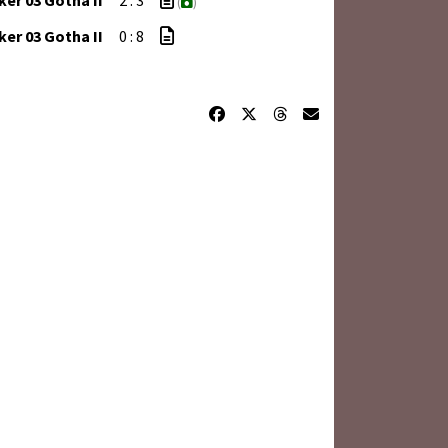
er 03 Gotha II
2 : 3
(
)
er 03 Gotha II
0 : 8