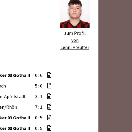
zum Profil
von
Lenni Pfeuffer
er 03 Gotha II
0 : 6
ach
5 : 0
e-Apfelstädt
3 : 1
en/Rhön
7 : 1
er 03 Gotha II
0 : 5
er 03 Gotha II
0 : 5