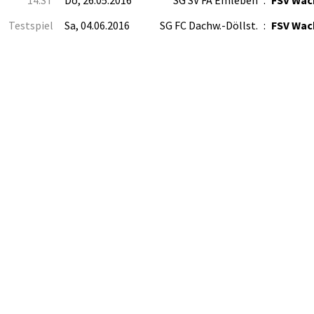
14.ST
Do, 26.05.2016
SG SV FA Emleben
:
FSV Wack
Testspiel
Sa, 04.06.2016
SG FC Dachw.-Döllst.
:
FSV Wack