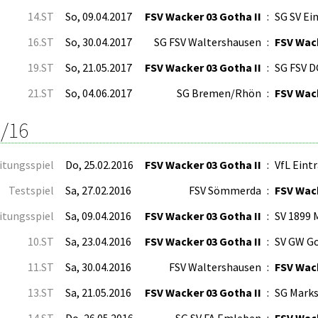
14.ST
So, 09.04.2017
FSV Wacker 03 Gotha II
:
SG SV Ein
16.ST
So, 30.04.2017
SG FSV Waltershausen
:
FSV Wack
19.ST
So, 21.05.2017
FSV Wacker 03 Gotha II
:
SG FSV D
21.ST
So, 04.06.2017
SG Bremen/Rhön
:
FSV Wack
/16
itungsspiel
Do, 25.02.2016
FSV Wacker 03 Gotha II
:
VfL Eint
Testspiel
Sa, 27.02.2016
FSV Sömmerda
:
FSV Wack
itungsspiel
Sa, 09.04.2016
FSV Wacker 03 Gotha II
:
SV 1899 
10.ST
Sa, 23.04.2016
FSV Wacker 03 Gotha II
:
SV GW G
11.ST
Sa, 30.04.2016
FSV Waltershausen
:
FSV Wack
13.ST
Sa, 21.05.2016
FSV Wacker 03 Gotha II
:
SG Marks