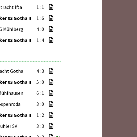
tracht Ifta
1 : 1
er 03 Gotha II
1 : 6
G Mühlberg
4 : 0
er 03 Gotha II
1 : 4
racht Gotha
4 : 3
er 03 Gotha II
5 : 0
Mühlhausen
6 : 1
ospenroda
3 : 0
er 03 Gotha II
1 : 2
uhler SV
3 : 3