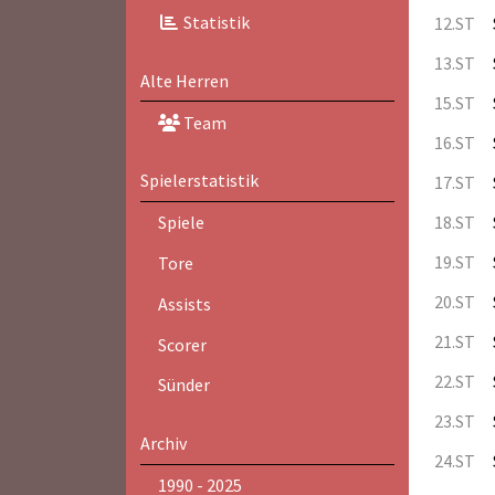
Statistik
12.ST
13.ST
Alte Herren
15.ST
Team
16.ST
Spielerstatistik
17.ST
18.ST
Spiele
19.ST
Tore
20.ST
Assists
21.ST
Scorer
22.ST
Sünder
23.ST
Archiv
24.ST
1990 - 2025