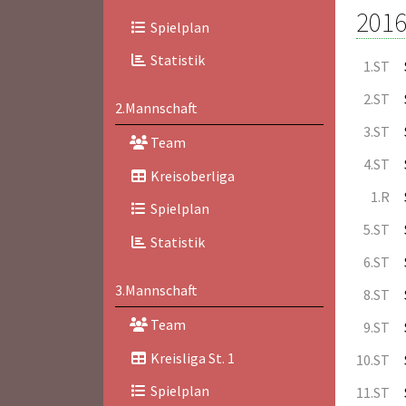
2016
Spielplan
Statistik
1.ST
2.ST
2.Mannschaft
3.ST
Team
4.ST
Kreisoberliga
1.R
Spielplan
5.ST
Statistik
6.ST
3.Mannschaft
8.ST
Team
9.ST
Kreisliga St. 1
10.ST
Spielplan
11.ST