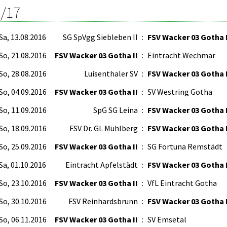
/17
Sa, 13.08.2016
SG SpVgg Siebleben II
:
FSV Wacker 03 Gotha I
So, 21.08.2016
FSV Wacker 03 Gotha II
:
Eintracht Wechmar
So, 28.08.2016
Luisenthaler SV
:
FSV Wacker 03 Gotha I
So, 04.09.2016
FSV Wacker 03 Gotha II
:
SV Westring Gotha
So, 11.09.2016
SpG SG Leina
:
FSV Wacker 03 Gotha I
So, 18.09.2016
FSV Dr. Gl. Mühlberg
:
FSV Wacker 03 Gotha I
So, 25.09.2016
FSV Wacker 03 Gotha II
:
SG Fortuna Remstädt
Sa, 01.10.2016
Eintracht Apfelstädt
:
FSV Wacker 03 Gotha I
So, 23.10.2016
FSV Wacker 03 Gotha II
:
VfL Eintracht Gotha
So, 30.10.2016
FSV Reinhardsbrunn
:
FSV Wacker 03 Gotha I
So, 06.11.2016
FSV Wacker 03 Gotha II
:
SV Emsetal