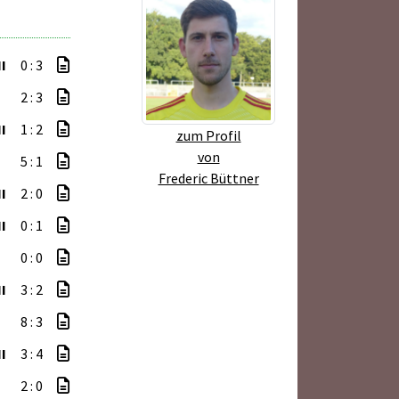
I
0 : 3
2 : 3
I
1 : 2
zum Profil
von
5 : 1
Frederic Büttner
I
2 : 0
I
0 : 1
0 : 0
I
3 : 2
8 : 3
I
3 : 4
2 : 0