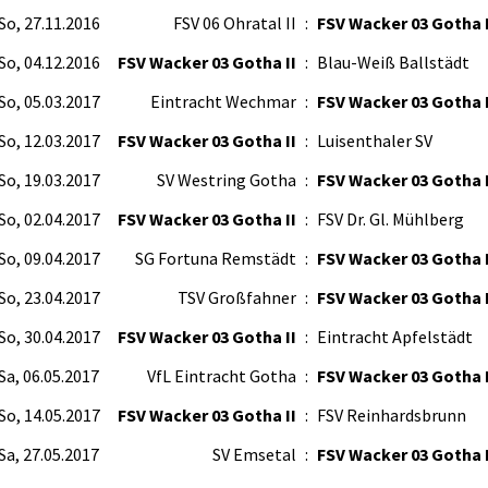
So, 27.11.2016
FSV 06 Ohratal II
:
FSV Wacker 03 Gotha I
So, 04.12.2016
FSV Wacker 03 Gotha II
:
Blau-Weiß Ballstädt
So, 05.03.2017
Eintracht Wechmar
:
FSV Wacker 03 Gotha I
So, 12.03.2017
FSV Wacker 03 Gotha II
:
Luisenthaler SV
So, 19.03.2017
SV Westring Gotha
:
FSV Wacker 03 Gotha I
So, 02.04.2017
FSV Wacker 03 Gotha II
:
FSV Dr. Gl. Mühlberg
So, 09.04.2017
SG Fortuna Remstädt
:
FSV Wacker 03 Gotha I
So, 23.04.2017
TSV Großfahner
:
FSV Wacker 03 Gotha I
So, 30.04.2017
FSV Wacker 03 Gotha II
:
Eintracht Apfelstädt
Sa, 06.05.2017
VfL Eintracht Gotha
:
FSV Wacker 03 Gotha I
So, 14.05.2017
FSV Wacker 03 Gotha II
:
FSV Reinhardsbrunn
Sa, 27.05.2017
SV Emsetal
:
FSV Wacker 03 Gotha I