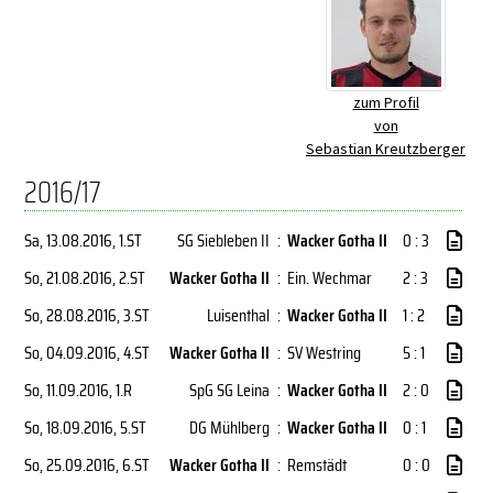
zum Profil
von
Sebastian Kreutzberger
2016/17
Sa, 13.08.2016
, 1.ST
SG Siebleben II
:
Wacker Gotha II
0 : 3
So, 21.08.2016
, 2.ST
Wacker Gotha II
:
Ein. Wechmar
2 : 3
So, 28.08.2016
, 3.ST
Luisenthal
:
Wacker Gotha II
1 : 2
So, 04.09.2016
, 4.ST
Wacker Gotha II
:
SV Westring
5 : 1
So, 11.09.2016
, 1.R
SpG SG Leina
:
Wacker Gotha II
2 : 0
So, 18.09.2016
, 5.ST
DG Mühlberg
:
Wacker Gotha II
0 : 1
So, 25.09.2016
, 6.ST
Wacker Gotha II
:
Remstädt
0 : 0