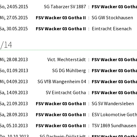
So, 24.05.2015
SG Tabarzer SV 1887
:
FSV Wacker 03 Gotha
Mi, 27.05.2015
FSV Wacker 03 Gotha II
:
SG GW Stockhausen
Sa, 30.05.2015
FSV Wacker 03 Gotha II
:
Eintracht Eisenach
/14
Mi, 28.08.2013
Vict. Mechterstädt
:
FSV Wacker 03 Gotha
So, 01.09.2013
SG DG Mühlberg
:
FSV Wacker 03 Gotha
Mi, 04.09.2013
SG VfB Wangenheim 04
:
FSV Wacker 03 Gotha
Sa, 14.09.2013
SV Eintracht Gotha
:
FSV Wacker 03 Gotha
Sa, 21.09.2013
FSV Wacker 03 Gotha II
:
SG SV Wandersleben
Sa, 28.09.2013
FSV Wacker 03 Gotha II
:
ESV Lokomotive Got
Sa, 05.10.2013
FSV Wacker 03 Gotha II
:
TSV 1869 Sundhausen
Do, 10.10.2013
SG Dachwig-Döllstädt
:
FSV Wacker 03 Gotha