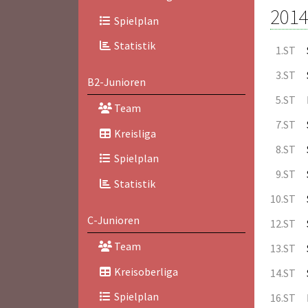
2014
Spielplan
Statistik
1.ST
3.ST
B2-Junioren
5.ST
Team
7.ST
Kreisliga
8.ST
Spielplan
9.ST
Statistik
10.ST
C-Junioren
12.ST
Team
13.ST
Kreisoberliga
14.ST
Spielplan
16.ST