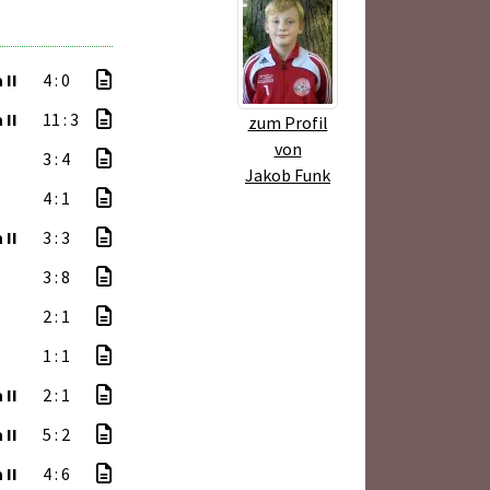
 II
4 : 0
 II
11 : 3
zum Profil
von
3 : 4
Jakob Funk
4 : 1
 II
3 : 3
3 : 8
2 : 1
1 : 1
 II
2 : 1
 II
5 : 2
 II
4 : 6