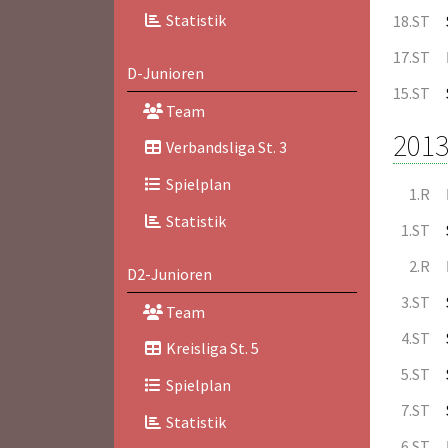
Statistik
18.ST
17.ST
D-Junioren
15.ST
Team
2013
Verbandsliga St. 3
Spielplan
1.R
Statistik
1.ST
2.R
D2-Junioren
3.ST
Team
4.ST
Kreisliga St. 5
5.ST
Spielplan
7.ST
Statistik
6.ST