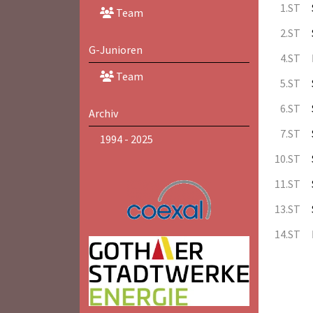
1.ST
Team
2.ST
G-Junioren
4.ST
Team
5.ST
6.ST
Archiv
7.ST
1994 - 2025
10.ST
11.ST
13.ST
14.ST