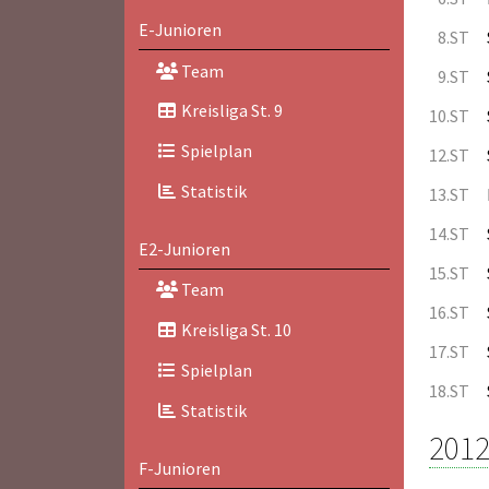
E-Junioren
8.ST
Team
9.ST
Kreisliga St. 9
10.ST
Spielplan
12.ST
Statistik
13.ST
14.ST
E2-Junioren
15.ST
Team
16.ST
Kreisliga St. 10
17.ST
Spielplan
18.ST
Statistik
2012
F-Junioren