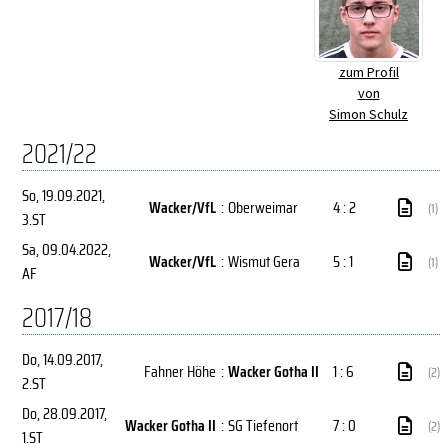
zum Profil
von
Simon Schulz
2021/22
So, 19.09.2021
,
Wacker/VfL
:
Oberweimar
4 : 2
(1)
3.ST
Sa, 09.04.2022
,
Wacker/VfL
:
Wismut Gera
5 : 1
(1)
AF
2017/18
Do, 14.09.2017
,
Fahner Höhe
:
Wacker Gotha II
1 : 6
(2)
2.ST
Do, 28.09.2017
,
Wacker Gotha II
:
SG Tiefenort
7 : 0
(2)
1.ST