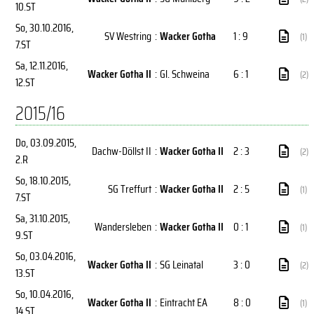
10.ST
So, 30.10.2016
,
SV Westring
:
Wacker Gotha
1 : 9
(1)
7.ST
Sa, 12.11.2016
,
Wacker Gotha II
:
Gl. Schweina
6 : 1
(2)
12.ST
2015/16
Do, 03.09.2015
,
Dachw-Döllst II
:
Wacker Gotha II
2 : 3
(2)
2.R
So, 18.10.2015
,
SG Treffurt
:
Wacker Gotha II
2 : 5
(1)
7.ST
Sa, 31.10.2015
,
Wandersleben
:
Wacker Gotha II
0 : 1
(1)
9.ST
So, 03.04.2016
,
Wacker Gotha II
:
SG Leinatal
3 : 0
(2)
13.ST
So, 10.04.2016
,
Wacker Gotha II
:
Eintracht EA
8 : 0
(1)
14.ST