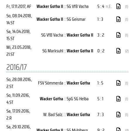
Fr, 17.11.2017
, AF
Wacker Gotha II
:
SG VfB Vacha
5 : 4
n.E.
(1)
So, 08.04.2018
,
Wacker Gotha II
:
SG Geismar
1 : 3
(1)
14.ST
Sa, 14.04.2018
,
SG VfB Vacha
:
Wacker Gotha II
3 : 2
(1)
15.ST
Mi, 23.05.2018
,
SG Marksuhl
:
Wacker Gotha II
0 : 2
(2)
21.ST
2016/17
So, 28.08.2016
,
FSV Sömmerda
:
Wacker Gotha
1 : 5
(1)
2.ST
So, 11.09.2016
,
Wacker Gotha
:
SpG SG Helba
5 : 1
(1)
4.ST
Sa, 17.09.2016
,
W. Bad Salz.
:
Wacker Gotha
7 : 3
(1)
2.R
Sa, 29.10.2016
,
Wacker Gotha II
:
SG Mühlberg
9 : 2
(2)