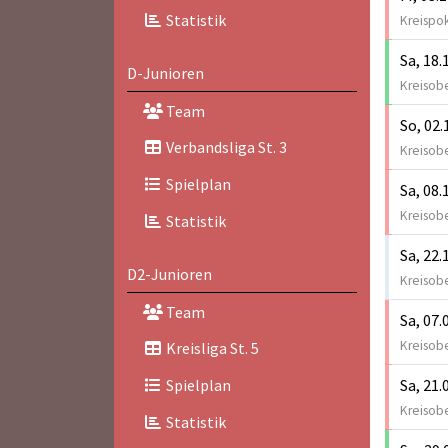
Statistik
Kreispok
Sa, 18.
D-Junioren
Kreisobe
Team
So, 02.
Verbandsliga St. 3
Kreisobe
Spielplan
Sa, 08.
Kreisobe
Statistik
Sa, 22.
D2-Junioren
Kreisobe
Team
Sa, 07.
Kreisobe
Kreisliga St. 5
Sa, 21.
Spielplan
Kreisobe
Statistik