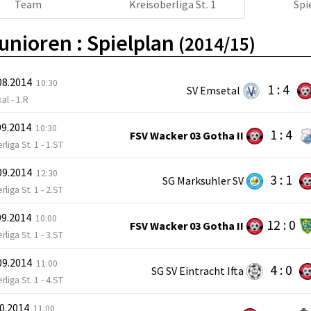
Team
Kreisoberliga St. 1
Spi
unioren :
Spielplan
(2014/15)
08.2014
10:30
1 : 4
SV Emsetal
al - 1.R
09.2014
10:30
1 : 4
FSV Wacker 03 Gotha II
rliga St. 1 - 1.ST
09.2014
12:30
3 : 1
SG Marksuhler SV
rliga St. 1 - 2.ST
09.2014
10:00
12 : 0
FSV Wacker 03 Gotha II
rliga St. 1 - 3.ST
09.2014
11:00
4 : 0
SG SV Eintracht Ifta
rliga St. 1 - 4.ST
10.2014
11:00