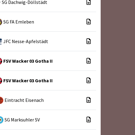
SG Dachwig-Döllstädt
SG FA Emleben
JFC Nesse-Apfelstädt
FSV Wacker 03 Gotha II
FSV Wacker 03 Gotha II
Eintracht Eisenach
SG Marksuhler SV