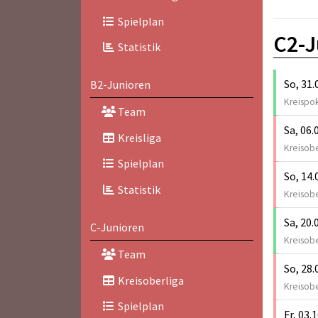
Spielplan
C2-J
Statistik
So, 31.
B2-Junioren
Kreispok
Team
Sa, 06.
Kreisliga
Kreisobe
Spielplan
So, 14.
Statistik
Kreisobe
Sa, 20.
C-Junioren
Kreisobe
Team
So, 28.
Kreisoberliga
Kreisobe
Spielplan
Fr, 03.