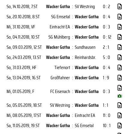
So, 14.10.2018
, 7.ST
Wacker Gotha
:
SV Westring
0 : 2
Sa, 20.10.2018
, 8.ST
SG Emsetal
:
Wacker Gotha
0 : 4
Mi, 31.10.2018
, VF
Eintracht EA
:
Wacker Gotha
0 : 3
So, 04.11.2018
, 10.ST
SG Mühlberg
:
Wacker Gotha
0 : 12
Sa, 09.03.2019
, 12.ST
Wacker Gotha
:
Sundhausen
2 : 1
So, 24.03.2019
, 13.ST
Wacker Gotha
:
Reinhardsbr.
5 : 0
So, 31.03.2019
, HF
Tiefenort
:
Wacker Gotha
0 : 4
Sa, 13.04.2019
, 16.ST
Großfahner
:
Wacker Gotha
1 : 9
Mi, 01.05.2019
, F
FC Eisenach
:
Wacker Gotha
0 : 3
(
)
So, 05.05.2019
, 18.ST
SV Westring
:
Wacker Gotha
1 : 1
Mi, 08.05.2019
, 17.ST
Wacker Gotha
:
Eintracht EA
11 : 0
Sa, 11.05.2019
, 19.ST
Wacker Gotha
:
SG Emsetal
10 : 1