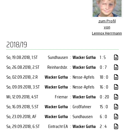
zum Profil
von
Lennox Herrmann
2018/19
So, 19.08.2018
, 1.ST
Sundhausen
:
Wacker Gotha
1 : 5
So, 26.08.2018
, 2.ST
Reinhardsbr.
:
Wacker Gotha
0 : 7
So, 02.09.2018
, 2.R
Wacker Gotha
:
Nesse-Apfels
18 : 0
So, 09.09.2018
, 3.ST
Wacker Gotha
:
Nesse-Apfels
16 : 0
Mi, 12.09.2018
, 4.ST
Friemar
:
Wacker Gotha
0 : 20
So, 16.09.2018
, 5.ST
Wacker Gotha
:
Großfahner
15 : 0
So, 23.09.2018
, AF
Wacker Gotha
:
Sundhausen
6 : 0
Sa, 29.09.2018
, 6.ST
Eintracht EA
:
Wacker Gotha
2 : 4