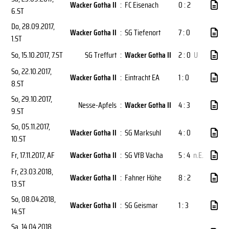
Wacker Gotha II
:
FC Eisenach
0 : 2
6.ST
Do, 28.09.2017
,
Wacker Gotha II
:
SG Tiefenort
7 : 0
1.ST
So, 15.10.2017
, 7.ST
SG Treffurt
:
Wacker Gotha II
2 : 0
U
So, 22.10.2017
,
Wacker Gotha II
:
Eintracht EA
1 : 0
8.ST
So, 29.10.2017
,
Nesse-Apfels
:
Wacker Gotha II
4 : 3
9.ST
So, 05.11.2017
,
Wacker Gotha II
:
SG Marksuhl
4 : 0
10.ST
Fr, 17.11.2017
, AF
Wacker Gotha II
:
SG VfB Vacha
5 : 4
n.E.
Fr, 23.03.2018
,
Wacker Gotha II
:
Fahner Höhe
8 : 2
13.ST
So, 08.04.2018
,
Wacker Gotha II
:
SG Geismar
1 : 3
14.ST
Sa, 14.04.2018
,