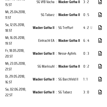
SG VfB Vacha
:
Wacker Gotha II
3 : 2
15.ST
Mi, 25.04.2018
,
SG Tabarz
:
Wacker Gotha II
0 : 5
11.ST
Sa, 12.05.2018
,
Wacker Gotha II
:
SG Treffurt
4 : 2
U
18.ST
Mi, 16.05.2018
,
Eintracht EA
:
Wacker Gotha II
6 : 4
19.ST
Fr, 18.05.2018
,
Wacker Gotha II
:
Nesse-Apfels
0 : 3
20.ST
Mi, 23.05.2018
,
SG Marksuhl
:
Wacker Gotha II
0 : 2
21.ST
Di, 29.05.2018
,
Wacker Gotha II
:
SG Barchfeld II
1 : 1
16.ST
Sa, 02.06.2018
,
Wacker Gotha II
:
SG Tabarz
3 : 0
22.ST