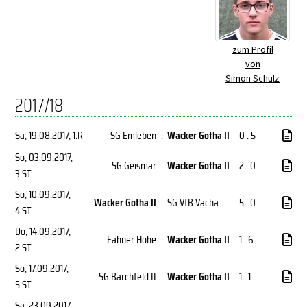
zum Profil
von
Simon Schulz
2017/18
Sa, 19.08.2017
, 1.R
SG Emleben
:
Wacker Gotha II
0 : 5
So, 03.09.2017
,
SG Geismar
:
Wacker Gotha II
2 : 0
3.ST
So, 10.09.2017
,
Wacker Gotha II
:
SG VfB Vacha
5 : 0
4.ST
Do, 14.09.2017
,
Fahner Höhe
:
Wacker Gotha II
1 : 6
2.ST
So, 17.09.2017
,
SG Barchfeld II
:
Wacker Gotha II
1 : 1
5.ST
Sa, 23.09.2017
,