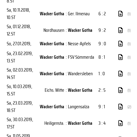
8.ST
Sa, 10.11.2018
,
Wacker Gotha
:
Ger. Ilmenau
6 : 2
(1)
10.ST
Sa, 01.12.2018
,
Nordhausen
:
Wacker Gotha
9 : 2
(1)
12.ST
So, 27.01.2019
,
Wacker Gotha
:
Nesse-Apfels
9 : 0
(1)
Sa, 23.02.2019
,
Wacker Gotha
:
FSV Sömmerda
8 : 1
(1)
13.ST
Sa, 02.03.2019
,
Wacker Gotha
:
Wandersleben
1 : 0
(1)
14.ST
So, 10.03.2019
,
Eichs. Mitte
:
Wacker Gotha
2 : 5
(1)
15.ST
Sa, 23.03.2019
,
Wacker Gotha
:
Langensalza
9 : 1
(2)
18.ST
Sa, 30.03.2019
,
Heiligensta.
:
Wacker Gotha
3 : 4
(1)
17.ST
Sa, 11.05.2019
,