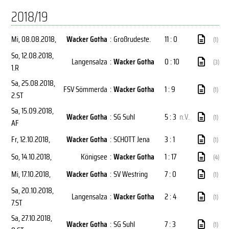
2018/19
Mi, 08.08.2018
,
Wacker Gotha
:
Großrudeste.
11 : 0
(1)
So, 12.08.2018
,
Langensalza
:
Wacker Gotha
0 : 10
(3)
1.R
Sa, 25.08.2018
,
FSV Sömmerda
:
Wacker Gotha
1 : 9
(1)
2.ST
Sa, 15.09.2018
,
Wacker Gotha
:
SG Suhl
5 : 3
n.V.
(1)
AF
Fr, 12.10.2018
,
Wacker Gotha
:
SCHOTT Jena
3 : 1
(1)
So, 14.10.2018
,
Königsee
:
Wacker Gotha
1 : 17
(4)
Mi, 17.10.2018
,
Wacker Gotha
:
SV Westring
7 : 0
(1)
Sa, 20.10.2018
,
Langensalza
:
Wacker Gotha
2 : 4
(1)
7.ST
Sa, 27.10.2018
,
Wacker Gotha
:
SG Suhl
7 : 3
(1)