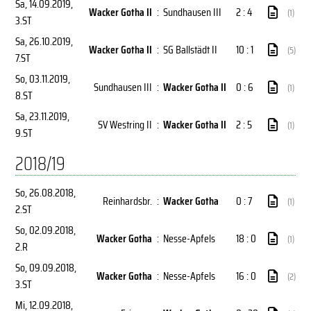
Sa, 14.09.2019
,
Wacker Gotha II
:
Sundhausen III
2 : 4
(1)
3.ST
Sa, 26.10.2019
,
Wacker Gotha II
:
SG Ballstädt II
10 : 1
(5)
7.ST
So, 03.11.2019
,
Sundhausen III
:
Wacker Gotha II
0 : 6
(1)
8.ST
Sa, 23.11.2019
,
SV Westring II
:
Wacker Gotha II
2 : 5
(1)
9.ST
2018/19
So, 26.08.2018
,
Reinhardsbr.
:
Wacker Gotha
0 : 7
(1)
2.ST
So, 02.09.2018
,
Wacker Gotha
:
Nesse-Apfels
18 : 0
(1)
2.R
So, 09.09.2018
,
Wacker Gotha
:
Nesse-Apfels
16 : 0
(2)
3.ST
Mi, 12.09.2018
,