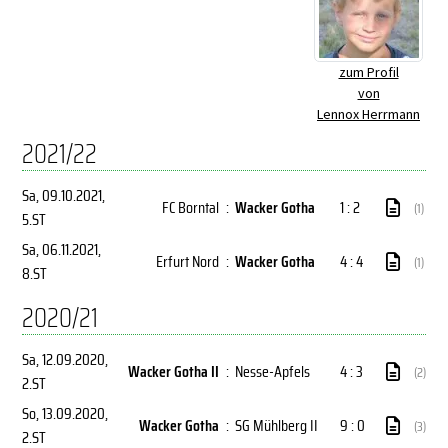
zum Profil
von
Lennox Herrmann
2021/22
Sa, 09.10.2021
,
FC Borntal
:
Wacker Gotha
1 : 2
(1)
5.ST
Sa, 06.11.2021
,
Erfurt Nord
:
Wacker Gotha
4 : 4
(1)
8.ST
2020/21
Sa, 12.09.2020
,
Wacker Gotha II
:
Nesse-Apfels
4 : 3
(2)
2.ST
So, 13.09.2020
,
Wacker Gotha
:
SG Mühlberg II
9 : 0
(3)
2.ST