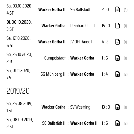
Sa, 03.10.2020
,
Wacker Gotha II
:
SG Ballstädt
2 : 0
(2)
4.ST
Di, 06.10.2020
,
Wacker Gotha
:
Reinhardsbr. II
15 : 0
(1)
3.ST
Sa, 17.10.2020
,
Wacker Gotha II
:
JV OHRAnge II
4 : 2
(1)
6.ST
So, 25.10.2020
,
Gumpelstadt
:
Wacker Gotha
1 : 6
(1)
2.R
So, 01.11.2020
,
SG Mühlberg II
:
Wacker Gotha
1 : 4
(2)
7.ST
2019/20
So, 25.08.2019
,
Wacker Gotha
:
SV Westring
13 : 0
(1)
1.ST
So, 08.09.2019
,
SG Ballstädt II
:
Wacker Gotha II
1 : 6
(2)
2.ST