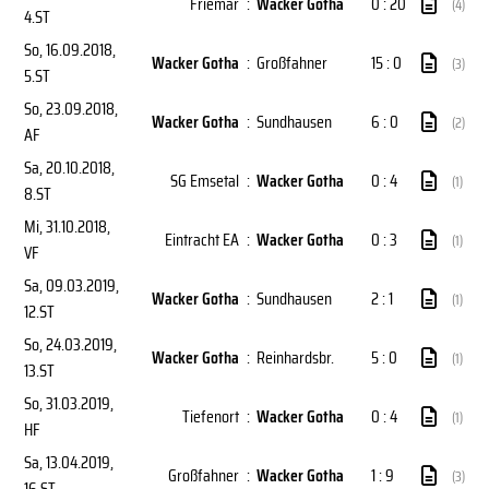
Friemar
:
Wacker Gotha
0 : 20
(4)
4.ST
So, 16.09.2018
,
Wacker Gotha
:
Großfahner
15 : 0
(3)
5.ST
So, 23.09.2018
,
Wacker Gotha
:
Sundhausen
6 : 0
(2)
AF
Sa, 20.10.2018
,
SG Emsetal
:
Wacker Gotha
0 : 4
(1)
8.ST
Mi, 31.10.2018
,
Eintracht EA
:
Wacker Gotha
0 : 3
(1)
VF
Sa, 09.03.2019
,
Wacker Gotha
:
Sundhausen
2 : 1
(1)
12.ST
So, 24.03.2019
,
Wacker Gotha
:
Reinhardsbr.
5 : 0
(1)
13.ST
So, 31.03.2019
,
Tiefenort
:
Wacker Gotha
0 : 4
(1)
HF
Sa, 13.04.2019
,
Großfahner
:
Wacker Gotha
1 : 9
(3)
16.ST