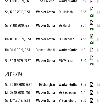
Sa, 10.08.2019
, 1.R
St.-Hallenb.
:
Wacker Gotha
2 : 5
(1)
Sa, 17.08.2019
, 2.ST
Wacker Gotha
:
St.-Hallenb.
3 : 2
(2)
(
)
Sa, 31.08.2019
, 4.ST
Wacker Gotha
:
SG Herpf
6 : 1
(2)
(
)
Do, 03.10.2019
, 8.ST
Wacker Gotha
:
FC Eisenach
4 : 2
(1)
(
)
Do, 31.10.2019
, 5.ST
Fahner Höhe II
:
Wacker Gotha
1 : 2
(1)
Sa, 30.11.2019
, 15.ST
Wacker Gotha
:
FSV Viernau
3 : 0
(1)
(
)
2018/19
Sa, 29.09.2018
, 6.ST
Hildburghsn
:
Wacker Gotha
3 : 4
(2)
Mi, 03.10.2018
, 7.ST
Wacker Gotha
:
SG Siebleben
4 : 1
(1)
Sa, 10.11.2018
, 12.ST
Wacker Gotha
:
51 Sonneberg
5 : 0
(1)