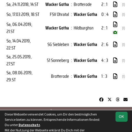
Sa, 24.11.2018
, 14.ST
Wacker Gotha
:
Brotterode
2 : 1
(1)
So, 17.03.2019
, 18.ST
FSV Ohratal
:
Wacker Gotha
0 : 4
(1)
Sa, 06.04.2019
,
Wacker Gotha
:
Hildburghsn
2 : 1
(1)
21.ST
(
)
So, 14.04.2019
,
SG Siebleben
:
Wacker Gotha
2 : 6
(1)
22.ST
Sa, 25.05.2019
,
51 Sonneberg
:
Wacker Gotha
4 : 3
(1)
27.ST
Sa, 08.06.2019
,
Brotterode
:
Wacker Gotha
1 : 3
(1)
29.ST
soccero.de
Diese Webseite verwendet Cookies, um Dir den bestmöglichen
OK
© 2006 - 2026
Service bieten zu können. Entsprechende Informationen findest
Du unter
Datenschutz
.
Besucherstatistik
Kontakt
Geburtstage
Impressum
Mit der Nutzung der Webseite erklärst Du Dich mit der