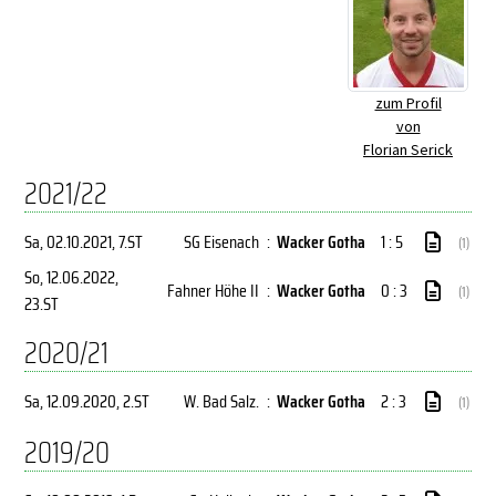
zum Profil
von
Florian Serick
2021/22
Sa, 02.10.2021
, 7.ST
SG Eisenach
:
Wacker Gotha
1 : 5
(1)
So, 12.06.2022
,
Fahner Höhe II
:
Wacker Gotha
0 : 3
(1)
23.ST
2020/21
Sa, 12.09.2020
, 2.ST
W. Bad Salz.
:
Wacker Gotha
2 : 3
(1)
2019/20