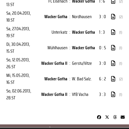
FC Eisenach
:
Wacker Gotha
1 : 6
(2)
13.ST
Sa, 20.04.2013
,
Wacker Gotha
:
Nordhausen
3 : 0
(2)
18.ST
Sa, 27.04.2013
,
Unterkatz
:
Wacker Gotha
1 : 3
(1)
19.ST
Di, 30.04.2013
,
Mühlhausen
:
Wacker Gotha
0 : 5
(1)
15.ST
So, 12.05.2013
,
Wacker Gotha II
:
Gerstu/Vitze
3 : 0
(1)
26.ST
Mi, 15.05.2013
,
Wacker Gotha
:
W. Bad Salz.
6 : 2
(2)
16.ST
So, 02.06.2013
,
Wacker Gotha II
:
VfB Vacha
3 : 3
(1)
28.ST