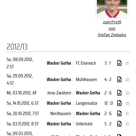
zum Profil
von
Stefan Zielasko
2012/13
Sa, 08.09.2012
,
Wacker Gotha
:
FC Eisenach
3 : 1
(1)
2.ST
Sa, 29.09.2012
,
Wacker Gotha
:
Mühlhausen
4 : 2
(2)
4.ST
Mi, 03.10.2012
, AF
Jena-Zwätzen
:
Wacker Gotha
2 : 6
(2)
So, 14.10.2012
, 6.ST
Wacker Gotha
:
Langensalza
12 : 0
(2)
Sa, 20.10.2012
, 7.ST
Nordhausen
:
Wacker Gotha
2 : 6
(1)
Sa, 03.11.2012
, 8.ST
Wacker Gotha
:
Unterkatz
5 : 2
(1)
Sa, 09.03.2013
,